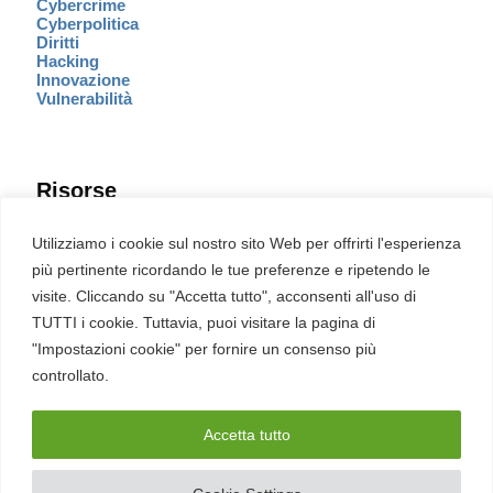
Cybercrime
Cyberpolitica
Diritti
Hacking
Innovazione
Vulnerabilità
Risorse
Eventi
Utilizziamo i cookie sul nostro sito Web per offrirti l'esperienza
Fumetto Cyber
più pertinente ricordando le tue preferenze e ripetendo le
Newsletter
visite. Cliccando su "Accetta tutto", acconsenti all'uso di
Servizi
Pubblicità
TUTTI i cookie. Tuttavia, puoi visitare la pagina di
Redazione
"Impostazioni cookie" per fornire un consenso più
English
Ultime CVE critiche
controllato.
Accetta tutto
2026 – REDHOTCYBER Srl. Tutti i diritti riservati