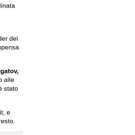
dinata
der del
ompensa
ngatov,
o alle
è stato
t, e
resto.