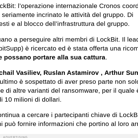
kBit: l’operazione internazionale Cronos coor
a seriamente incrinato le attività del gruppo. Di
ti e al blocco dell’infrastruttura del gruppo.
uano a perseguire altri membri di LockBit. Il lea
tSupp) è ricercato ed è stata offerta una ric
he possano portare alla sua cattura
.
chail Vasiliev, Ruslan Astamirov , Arthur Su
ultimo è sospettato di aver preso parte non sol
ne di altre varianti del ransomware, per il quale 
10 milioni di dollari.
continua a cercare i partecipanti chiave di LockBi
può fornire informazioni che portino al loro ar
ADVERTISING