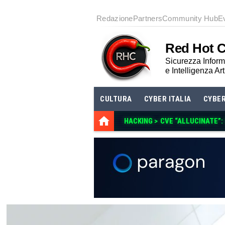
Redazione
Partners
Community Hub
E
Red Hot 
Sicurezza Informa
e Intelligenza Art
CULTURA
CYBER ITALIA
CYBE
HACKING >
CVE “ALLUCINATE”: