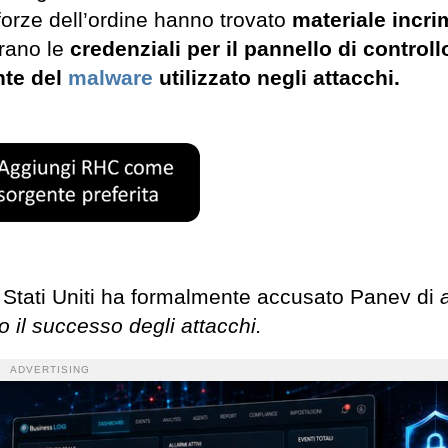
e forze dell’ordine hanno trovato
materiale incri
trano le
credenziali per il pannello di controll
nte del
malware
utilizzato negli attacchi.
li Stati Uniti ha formalmente accusato Panev di
 il successo degli attacchi.
ADVERTISING