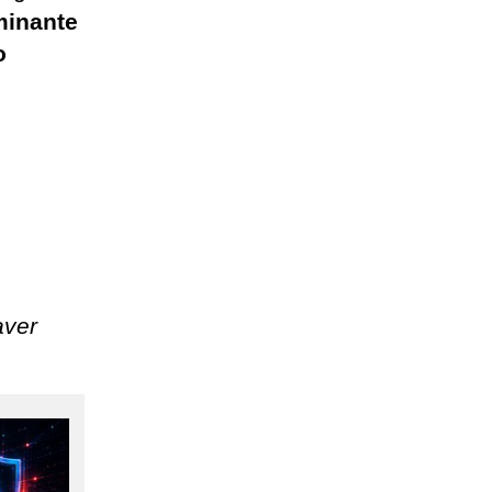
minante
o
aver