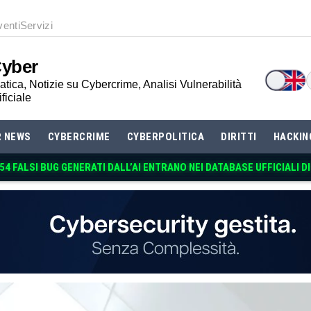
venti
Servizi
Cyber
tica, Notizie su Cybercrime, Analisi Vulnerabilità
ificiale
R NEWS
CYBERCRIME
CYBERPOLITICA
DIRITTI
HACKIN
 54 FALSI BUG GENERATI DALL’AI ENTRANO NEI DATABASE UFFICIALI D