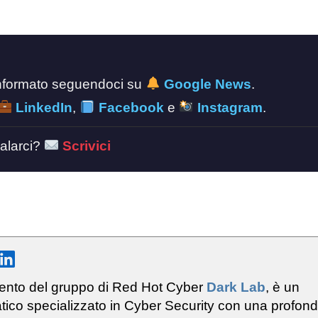
 informato seguendoci su
Google News
.
LinkedIn
,
Facebook
e
Instagram
.
alarci?
Scrivici
ento del gruppo di Red Hot Cyber
Dark Lab
, è un
tico specializzato in Cyber Security con una profon