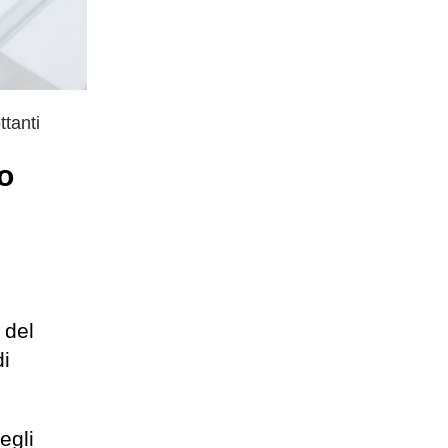
ttanti
uo
 del
di
egli