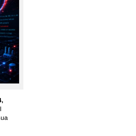
4,
l
sua