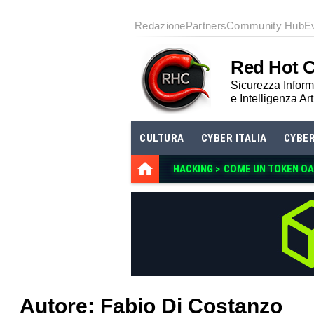
Redazione
Partners
Community Hub
E
Red Hot 
Sicurezza Informa
e Intelligenza Art
CULTURA
CYBER ITALIA
CYBE
HACKING >
COME UN TOKEN OA
Autore:
Fabio Di Costanzo