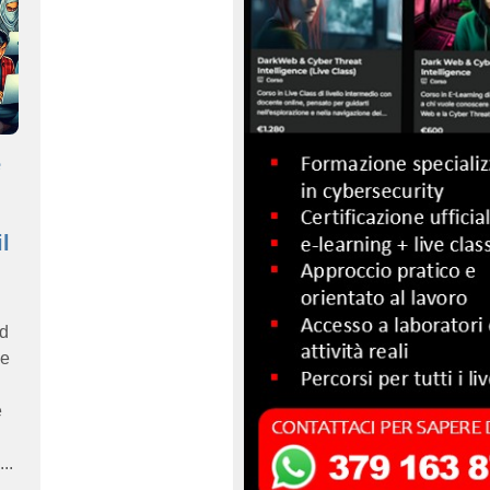
e
l
nd
he
e
..