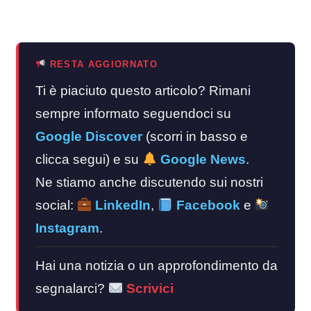
RESTA AGGIORNATO
Ti è piaciuto questo articolo? Rimani
sempre informato seguendoci su
Google Discover
(scorri in basso e
clicca segui) e su
Google News
.
Ne stiamo anche discutendo sui nostri
social:
LinkedIn
,
Facebook
e
Instagram
.
Hai una notizia o un approfondimento da
segnalarci?
Scrivici