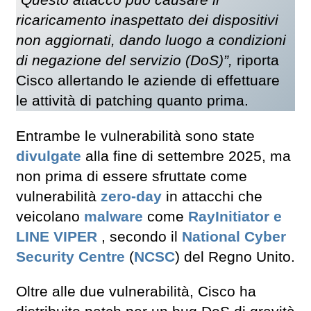
“Questo attacco può causare il
ricaricamento inaspettato dei dispositivi
non aggiornati, dando luogo a condizioni
di negazione del servizio (DoS)”,
riporta
Cisco allertando le aziende di effettuare
le attività di patching quanto prima.
Entrambe le vulnerabilità sono state
divulgate
alla fine di settembre 2025, ma
non prima di essere sfruttate come
vulnerabilità
zero-day
in attacchi che
veicolano
malware
come
RayInitiator e
LINE VIPER
, secondo il
National Cyber
Security Centre
(
NCSC
) del Regno Unito.
Oltre alle due vulnerabilità, Cisco ha