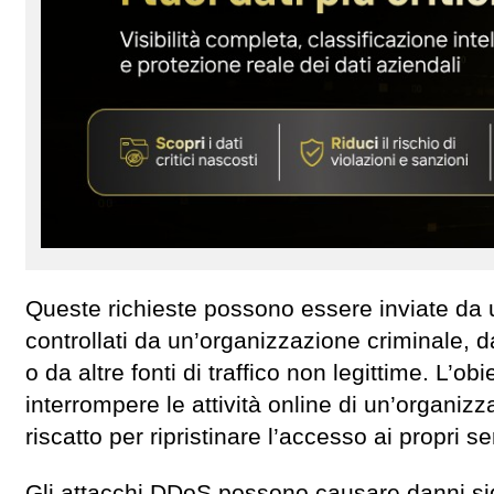
Queste richieste possono essere inviate da u
controllati da un’organizzazione criminale
o da altre fonti di traffico non legittime. L’o
interrompere le attività online di un’organiz
riscatto per ripristinare l’accesso ai propri se
Gli attacchi DDoS possono causare danni signi