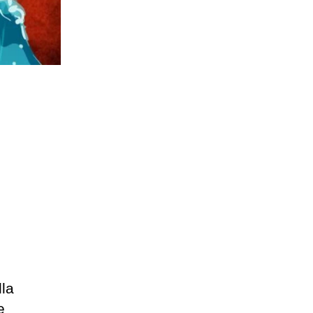
,
lla
e