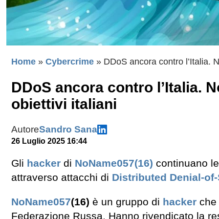
Home
»
Cybercrime
»
DDoS ancora contro l’Italia. N
DDoS ancora contro l’Italia. 
obiettivi italiani
Autore
Sandro Sana
26 Luglio 2025 16:44
Gli
hacker
di
NoName057(16)
continuano le l
attraverso attacchi di
Distributed Denial-of
NoName057
(16)
è un gruppo di
hacker
che 
Federazione Russa. Hanno rivendicato la res