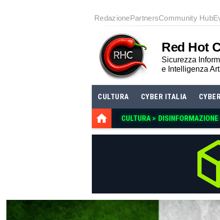
Redazione
Partners
Community Hub
E
Red Hot 
Sicurezza Informa
e Intelligenza Art
CULTURA
CYBER ITALIA
CYBE
CULTURA >
DISINFORMAZIONE E