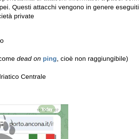
uropei. Questi attacchi vengono in genere eseguit
ietà private
no
a come
dead on
ping
, cioè non raggiungibile)
riatico Centrale