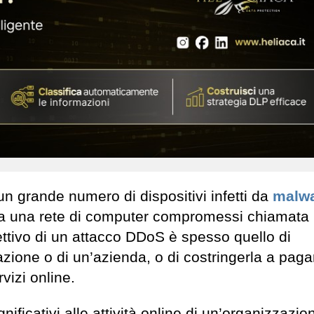
n grande numero di dispositivi infetti da
malw
, da una rete di computer compromessi chiamata
biettivo di un attacco DDoS è spesso quello di
zazione o di un’azienda, o di costringerla a pag
rvizi online.
ficativi alle attività online di un’organizzazio