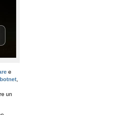
are
e
botnet
,
are un
ne,