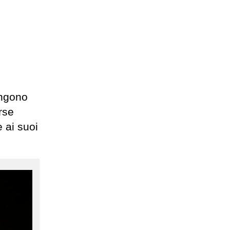
engono
rse
 ai suoi