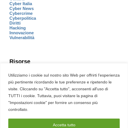
Cyber Italia
Cyber News
Cybercrime
Cyberpolitica
Diritti
Hacking
Innovazione
Vulnerabilità
Risorse
Eventi
Utilizziamo i cookie sul nostro sito Web per offrirti l'esperienza
Fumetto Cyber
più pertinente ricordando le tue preferenze e ripetendo le
Newsletter
visite. Cliccando su "Accetta tutto", acconsenti all'uso di
Servizi
Pubblicità
TUTTI i cookie. Tuttavia, puoi visitare la pagina di
Redazione
"Impostazioni cookie" per fornire un consenso più
English
Ultime CVE critiche
controllato.
Accetta tutto