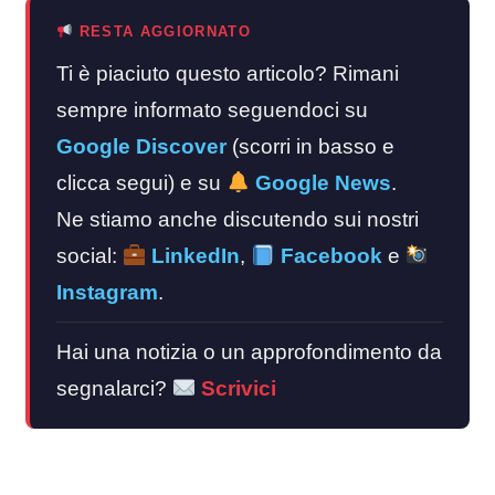
RESTA AGGIORNATO
Ti è piaciuto questo articolo? Rimani
sempre informato seguendoci su
Google Discover
(scorri in basso e
clicca segui) e su
Google News
.
Ne stiamo anche discutendo sui nostri
social:
LinkedIn
,
Facebook
e
Instagram
.
Hai una notizia o un approfondimento da
segnalarci?
Scrivici