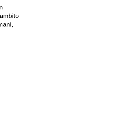
un
 ambito
mani,