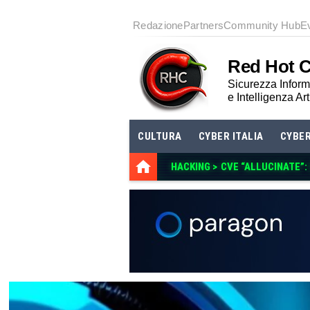
Redazione
Partners
Community Hub
E
Red Hot 
Sicurezza Informa
e Intelligenza Art
CULTURA
CYBER ITALIA
CYBE
HACKING >
CVE “ALLUCINATE”: