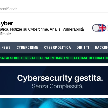
venti
Servizi
Cyber
tica, Notizie su Cybercrime, Analisi Vulnerabilità
ificiale
R NEWS
CYBERCRIME
CYBERPOLITICA
DIRITTI
HACKIN
 54 FALSI BUG GENERATI DALL’AI ENTRANO NEI DATABASE UFFICIALI D