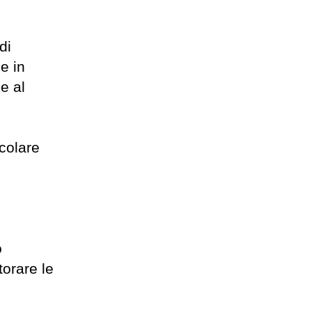
di
e in
 e al
colare
o
torare le