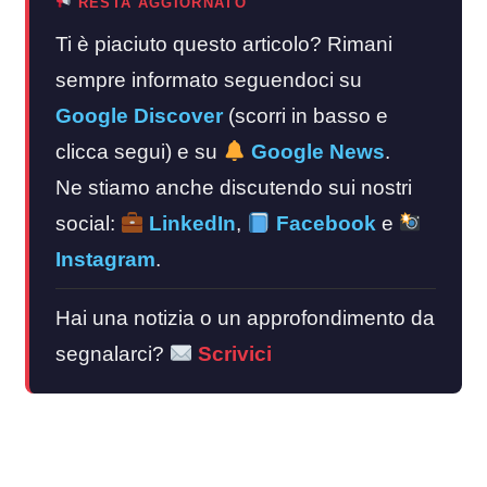
RESTA AGGIORNATO
Ti è piaciuto questo articolo? Rimani
sempre informato seguendoci su
Google Discover
(scorri in basso e
clicca segui) e su
Google News
.
Ne stiamo anche discutendo sui nostri
social:
LinkedIn
,
Facebook
e
Instagram
.
Hai una notizia o un approfondimento da
segnalarci?
Scrivici