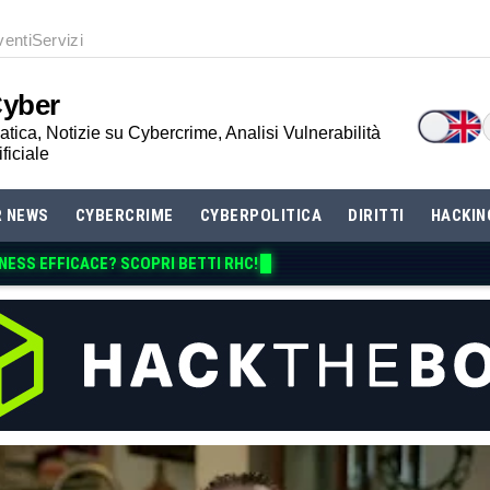
venti
Servizi
Cyber
tica, Notizie su Cybercrime, Analisi Vulnerabilità
ificiale
R NEWS
CYBERCRIME
CYBERPOLITICA
DIRITTI
HACKIN
ESS EFFICACE? SCOPRI BETTI RHC!