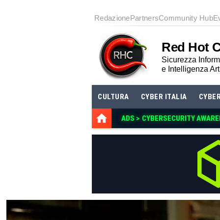
Redazione
Partners
Community Hub
E
Red Hot 
Sicurezza Informa
e Intelligenza Art
CULTURA
CYBER ITALIA
CYBE
ADS >
CYBERSECURITY AWAREN