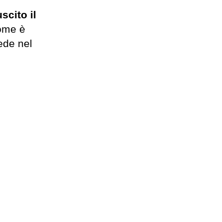
scito il
come è
ede nel