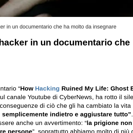
ker in un documentario che ha molto da insegnare
 hacker in un documentario che
tario “
How
Hacking
Ruined My Life: Ghost
sul canale Youtube di CyberNews, ha rotto il sil
 conseguenze di ciò che gli ha cambiato la vita
 semplicemente indietro e aggiustare tutto”
.
essere anche un avvertimento: “
la prigione non 
tre persone
”, soprattutto abbiamo molto di più