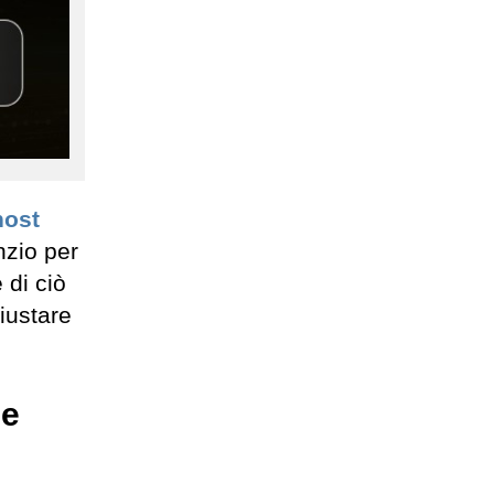
host
nzio per
 di ciò
iustare
le