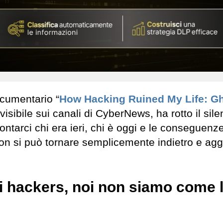
ocumentario “
How Hacking Ruined My Life: G
visibile sui canali di CyberNews, ha rotto il sile
ntarci chi era ieri, chi è oggi e le conseguenze
non si può tornare semplicemente indietro e agg
li hackers, noi non siamo come 