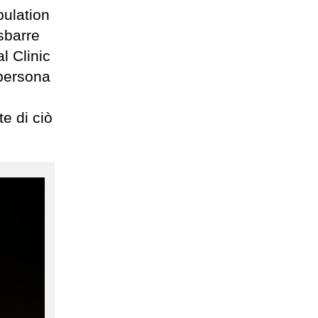
bulation
sbarre
l Clinic
 persona
te di ciò