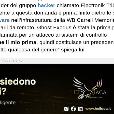
ader del gruppo
hacker
chiamato Electronik Tri
nte a questa domanda è prima finito dietro le 
ware
nell’infrastruttura della WB Carrell Memoria
llarli da remoto. Ghost Exodus è stata la prima
dannata per un attacco ai sistemi di controllo
e il mio prima
, quindi costituisce un preceden
to qualcosa del genere” spiega lui.
ADVERTISING