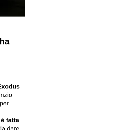
 ha
 Exodus
enzio
 per
è fatta
 da dare