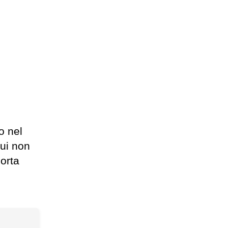
o nel
cui non
porta