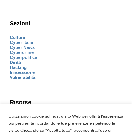
Sezioni
Cultura
Cyber Italia
Cyber News
Cybercrime
Cyberpolitica
Diritti
Hacking
Innovazione
Vulnerabilità
Risorse
Eventi
Utilizziamo i cookie sul nostro sito Web per offrirti l'esperienza
Fumetto Cyber
più pertinente ricordando le tue preferenze e ripetendo le
Newsletter
visite. Cliccando su "Accetta tutto", acconsenti all'uso di
Servizi