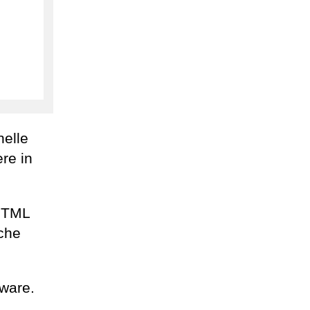
nelle
re in
 HTML
che
lware.