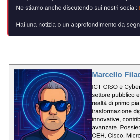
Ne stiamo anche discutendo sui nostri social:
Hai una notizia o un approfondimento da segn
Marcello Fila
ICT CISO e Cyber 
settore pubblico e
realtà di primo p
trasformazione dig
innovative, contri
avanzate. Possied
CEH, Cisco, Micro