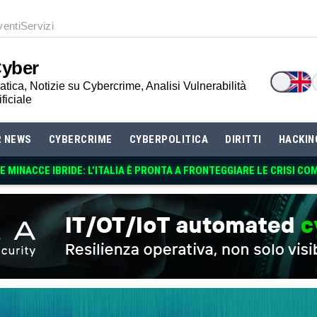
venti
Servizi
Cyber
tica, Notizie su Cybercrime, Analisi Vulnerabilità
ificiale
R NEWS
CYBERCRIME
CYBERPOLITICA
DIRITTI
HACKIN
 MINACCE IBRIDE: L’ITALIA È PRONTA A FRONTEGGIARE LE CRISI CO