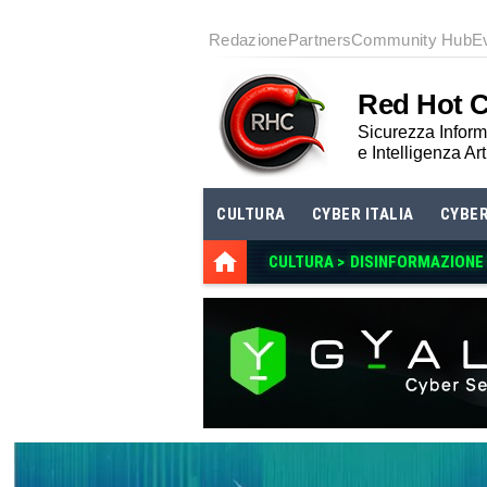
Redazione
Partners
Community Hub
E
Red Hot 
Sicurezza Informa
e Intelligenza Art
CULTURA
CYBER ITALIA
CYBE
CULTURA >
DISINFORMAZIONE E