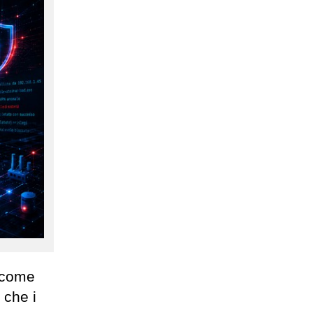
ù come
 che i