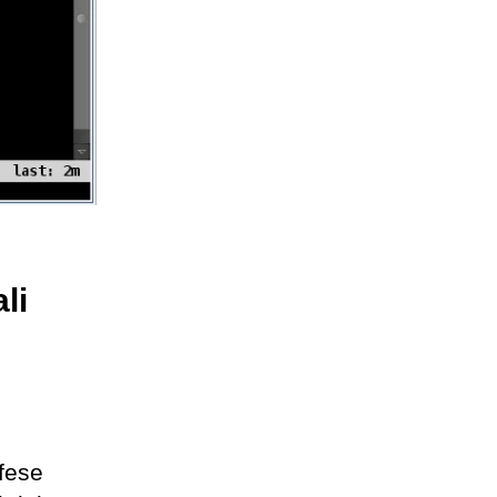
li
ifese