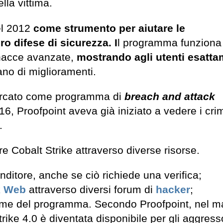
lla vittima.
el 2012
come strumento per aiutare le
ro difese di sicurezza. I
l programma funziona
inacce avanzate,
mostrando agli utenti esatt
no di miglioramenti.
 mercato come programma di
breach and attack
, Proofpoint aveva già iniziato a vedere i crim
.
ere Cobalt Strike attraverso diverse risorse.
ditore, anche se ciò richiede una verifica;
k Web
attraverso diversi forum di
hacker
;
ttime del programma. Secondo Proofpoint, nel m
ike 4.0 è diventata disponibile per gli aggresso