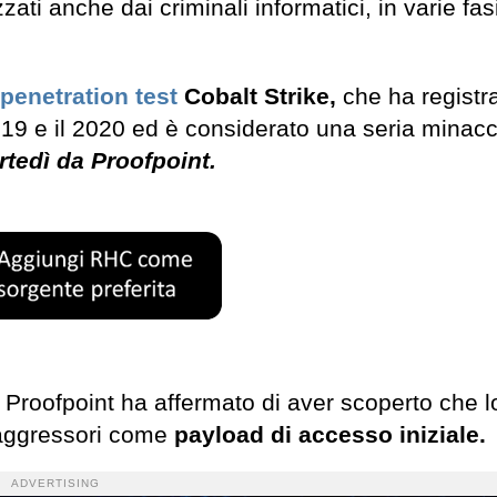
ati anche dai criminali informatici, in varie fas
penetration test
Cobalt Strike,
che ha registr
9 e il 2020 ed è considerato una seria minacci
tedì da Proofpoint.
e, Proofpoint ha affermato di aver scoperto che l
 aggressori come
payload di accesso iniziale.
ADVERTISING