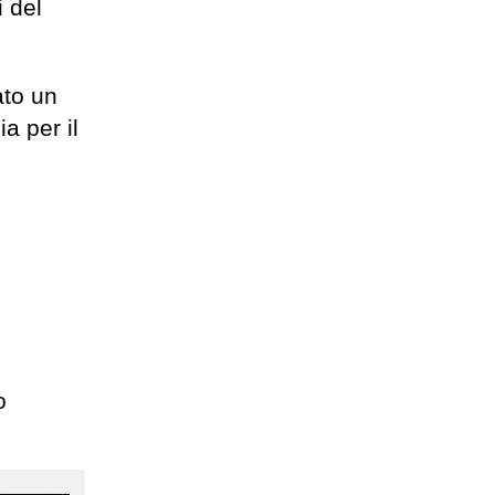
i del
ato un
a per il
o