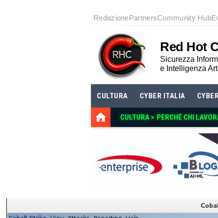
Redazione
Partners
Community Hub
E
Red Hot 
Sicurezza Informa
e Intelligenza Art
CULTURA
CYBER ITALIA
CYBE
CULTURA >
PERCHÉ CHI LAVOR