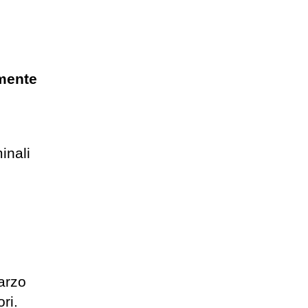
amente
inali
arzo
ri.