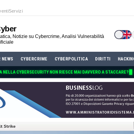
venti
Servizi
Cyber
tica, Notizie su Cybercrime, Analisi Vulnerabilità
ificiale
R NEWS
CYBERCRIME
CYBERPOLITICA
DIRITTI
HACKIN
A NELLA CYBERSECURITY NON RIESCE MAI