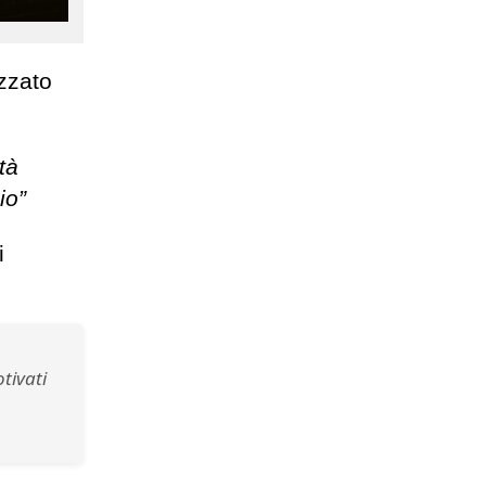
izzato
tà
io”
i
vati ​​