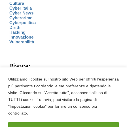
Cultura
Cyber Italia
Cyber News
Cybercrime
Cyberpolitica
Diritti
Hacking
Innovazione
Vulnerabilità
Risorse
Eventi
Utilizziamo i cookie sul nostro sito Web per offrirti l'esperienza
Fumetto Cyber
più pertinente ricordando le tue preferenze e ripetendo le
Newsletter
visite. Cliccando su "Accetta tutto", acconsenti all'uso di
Servizi
Pubblicità
TUTTI i cookie. Tuttavia, puoi visitare la pagina di
Redazione
"Impostazioni cookie" per fornire un consenso più
English
Ultime CVE critiche
controllato.