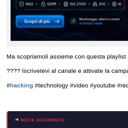
Ma scopriamoli assieme con questa playlist
???? Iscrivetevi al canale e attivate la cam
#
hacking
#technology #video #youtube #red
RESTA AGGIORNATO