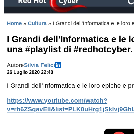
Home
»
Cultura
»
I Grandi dell’Informatica e le loro
I Grandi dell’Informatica e le 
una #playlist di #redhotcyber.
Autore
Silvia Felici
26 Luglio 2020 22:40
I Grandi dell’Informatica e le loro epiche e p
https://www.youtube.com/watch?
v=rh6ZSqavElI&list=PLK0uHrg1jSklvj9