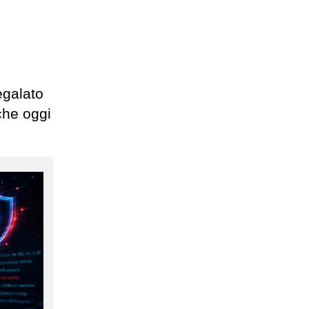
egalato
 che oggi