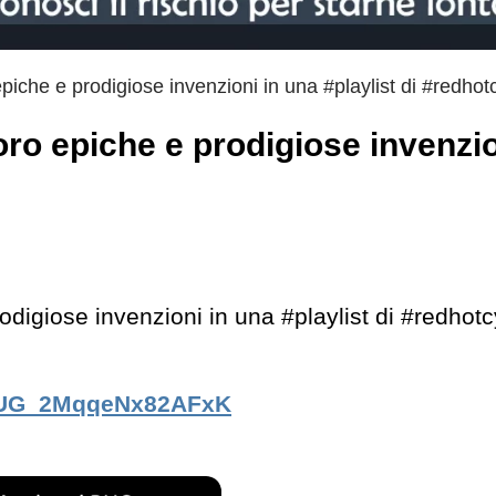
 epiche e prodigiose invenzioni in una #playlist di #redhot
loro epiche e prodigiose invenzio
rodigiose invenzioni in una #playlist di #redhotc
GhUG_2MqqeNx82AFxK