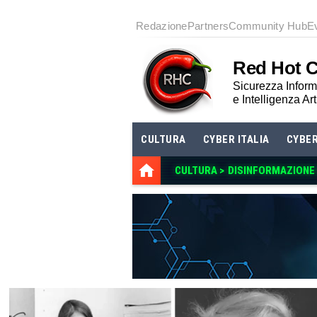
Redazione
Partners
Community Hub
E
Red Hot 
Sicurezza Informa
e Intelligenza Art
CULTURA
CYBER ITALIA
CYBE
CULTURA >
DISINFORMAZIONE E