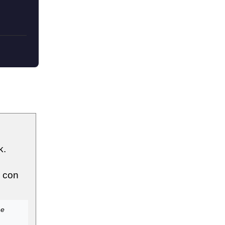
k.
e con
ne