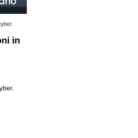
cyber.
ni in
yber.