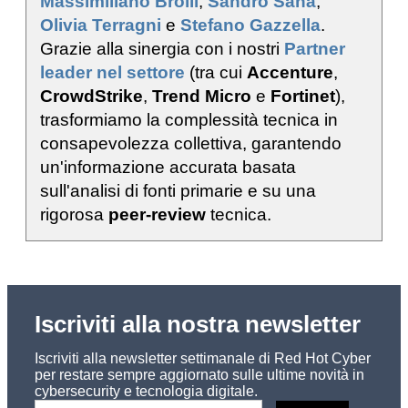
Massimiliano Brolli
,
Sandro Sana
,
Olivia Terragni
e
Stefano Gazzella
.
Grazie alla sinergia con i nostri
Partner
leader nel settore
(tra cui
Accenture
,
CrowdStrike
,
Trend Micro
e
Fortinet
),
trasformiamo la complessità tecnica in
consapevolezza collettiva, garantendo
un'informazione accurata basata
sull'analisi di fonti primarie e su una
rigorosa
peer-review
tecnica.
Iscriviti alla nostra newsletter
Iscriviti alla newsletter settimanale di Red Hot Cyber
per restare sempre aggiornato sulle ultime novità in
cybersecurity e tecnologia digitale.