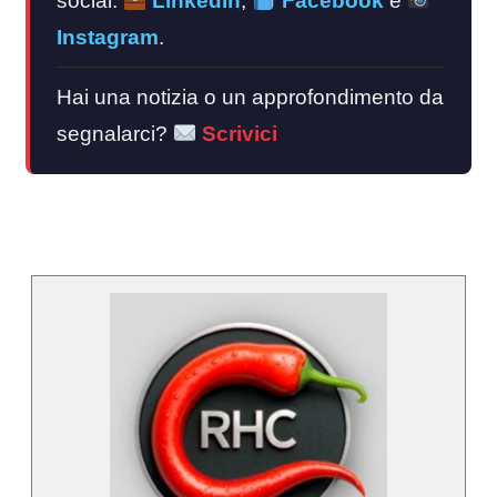
social:
LinkedIn
,
Facebook
e
Instagram
.
Hai una notizia o un approfondimento da
segnalarci?
Scrivici