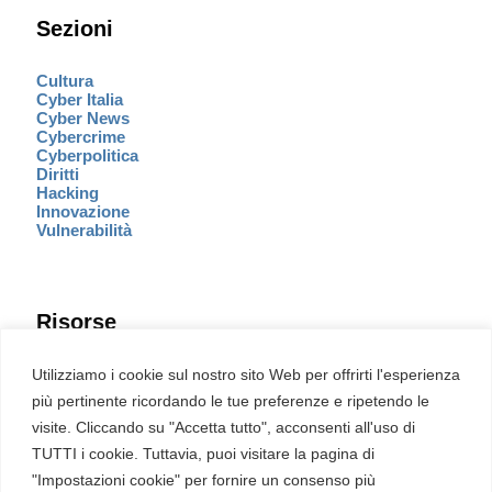
Sezioni
Cultura
Cyber Italia
Cyber News
Cybercrime
Cyberpolitica
Diritti
Hacking
Innovazione
Vulnerabilità
Risorse
Eventi
Utilizziamo i cookie sul nostro sito Web per offrirti l'esperienza
Fumetto Cyber
più pertinente ricordando le tue preferenze e ripetendo le
Newsletter
visite. Cliccando su "Accetta tutto", acconsenti all'uso di
Servizi
Pubblicità
TUTTI i cookie. Tuttavia, puoi visitare la pagina di
Redazione
"Impostazioni cookie" per fornire un consenso più
English