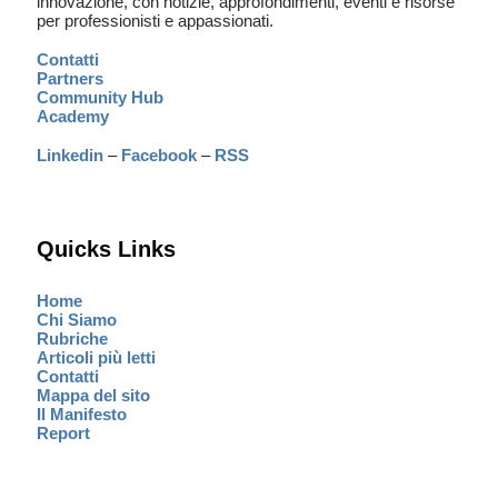
innovazione, con notizie, approfondimenti, eventi e risorse
per professionisti e appassionati.
Contatti
Partners
Community Hub
Academy
Linkedin
–
Facebook
–
RSS
Quicks Links
Home
Chi Siamo
Rubriche
Articoli più letti
Contatti
Mappa del sito
Il Manifesto
Report