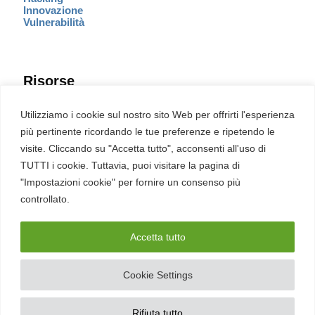
Innovazione
Vulnerabilità
Risorse
Eventi
Utilizziamo i cookie sul nostro sito Web per offrirti l'esperienza
Fumetto Cyber
più pertinente ricordando le tue preferenze e ripetendo le
Newsletter
visite. Cliccando su "Accetta tutto", acconsenti all'uso di
Servizi
Pubblicità
TUTTI i cookie. Tuttavia, puoi visitare la pagina di
Redazione
"Impostazioni cookie" per fornire un consenso più
English
Ultime CVE critiche
controllato.
Accetta tutto
2026 – REDHOTCYBER Srl. Tutti i diritti riservati
Cookie Settings
PIVA
17898011006
–
Contatti
–
Sitemap
–
Privacy Policy
Rifiuta tutto