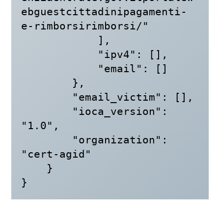
ebguestcittadinipagamenti-
e-rimborsirimborsi/"

            ],

            "ipv4": [],

            "email": []

        },

        "email_victim": [],

        "ioca_version": 
"1.0",

        "organization": 
"cert-agid"

    }

}