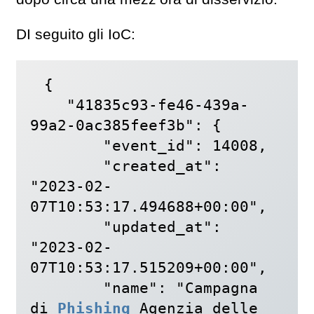
DI seguito gli IoC:
{

    "41835c93-fe46-439a-
99a2-0ac385feef3b": {

        "event_id": 14008,

        "created_at": 
"2023-02-
07T10:53:17.494688+00:00",

        "updated_at": 
"2023-02-
07T10:53:17.515209+00:00",

        "name": "Campagna 
di 
Phishing
 Agenzia delle 