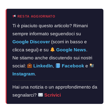
RESTA AGGIORNATO
Ti è piaciuto questo articolo? Rimani
sempre informato seguendoci su
Google Discover
(scorri in basso e
clicca segui) e su
Google News
.
Ne stiamo anche discutendo sui nostri
social:
LinkedIn
,
Facebook
e
Instagram
.
Hai una notizia o un approfondimento da
segnalarci?
Scrivici