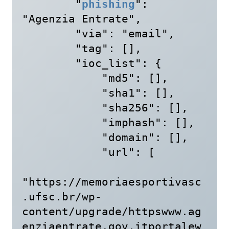
        "
phishing
": 
"Agenzia Entrate",

        "via": "email",

        "tag": [],

        "ioc_list": {

            "md5": [],

            "sha1": [],

            "sha256": [],

            "imphash": [],

            "domain": [],

            "url": [

"https://memoriaesportivasc
.ufsc.br/wp-
content/upgrade/httpswww.ag
enziaentrate.gov.itportalew