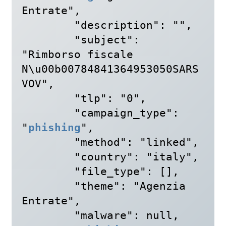
Entrate",

        "description": "",

        "subject": 
"Rimborso fiscale 
N\u00b00784841364953050SARS
VOV",

        "tlp": "0",

        "campaign_type": 
"
phishing
",

        "method": "linked",

        "country": "italy",

        "file_type": [],

        "theme": "Agenzia 
Entrate",

        "malware": null,
