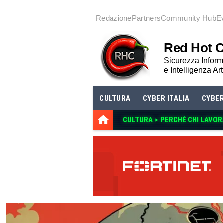
Redazione
Partners
Community Hub
E
Red Hot 
Sicurezza Informa
e Intelligenza Art
CULTURA
CYBER ITALIA
CYBE
CULTURA >
PERCHÉ CHI LAVOR