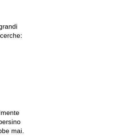
 grandi
icerche:
ilmente
 persino
bbe mai.