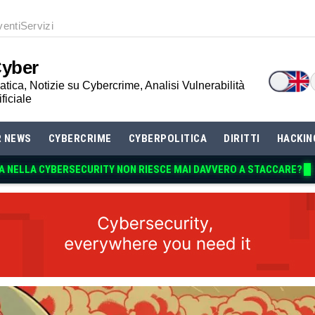
venti
Servizi
Cyber
tica, Notizie su Cybercrime, Analisi Vulnerabilità
ificiale
R NEWS
CYBERCRIME
CYBERPOLITICA
DIRITTI
HACKIN
A NELLA CYBERSECURI