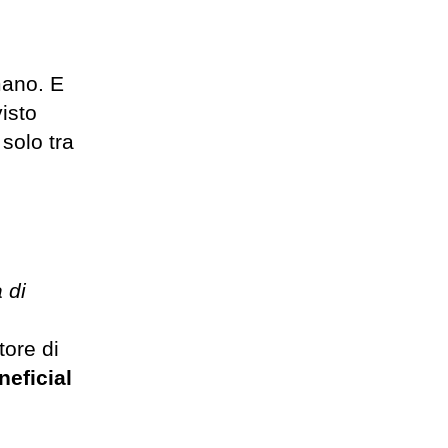
mano. E
isto
solo tra
 di
tore di
neficial