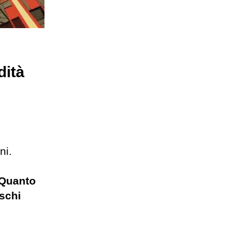
dità
ni.
Quanto
ischi