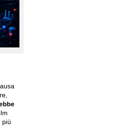
causa
re,
trebbe
ilm
 più