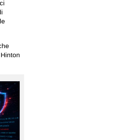
ci
i
le
 che
 Hinton