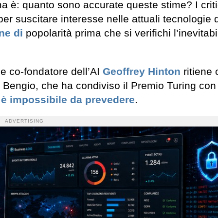
 è: quanto sono accurate queste stime? I criti
r suscitare interesse nelle attuali tecnologie d
ne di
popolarità prima che si verifichi l’inevitabi
e co-fondatore dell’AI
Geoffrey Hinton
ritiene
 Bengio, che ha condiviso il Premio Turing con
a è impossibile da prevedere
.
ADVERTISING