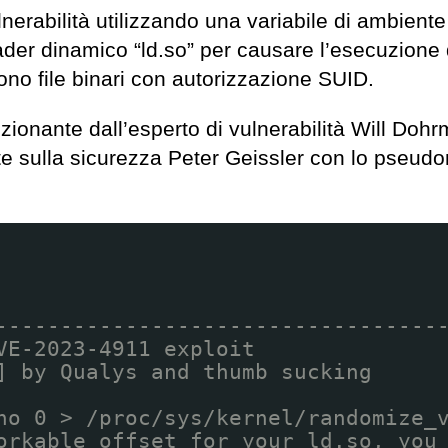
ulnerabilità utilizzando una variabile di ambiente
r dinamico “ld.so” per causare l’esecuzione 
no file binari con autorizzazione SUID.
zionante dall’esperto di vulnerabilità Will Doh
te sulla sicurezza Peter Geissler con lo pseudo
----------------------------------
VE-2023-4911 exploit
] by Qualys and thumb sucking
ho 0 > /proc/sys/kernel/randomize_
orkable offset for your ld.so, you