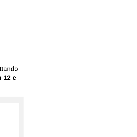
uttando
 12 e