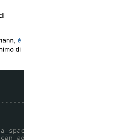
di
rmann,
è
nimo di
---------------------
va_space) it will
 can add it to TARGETS