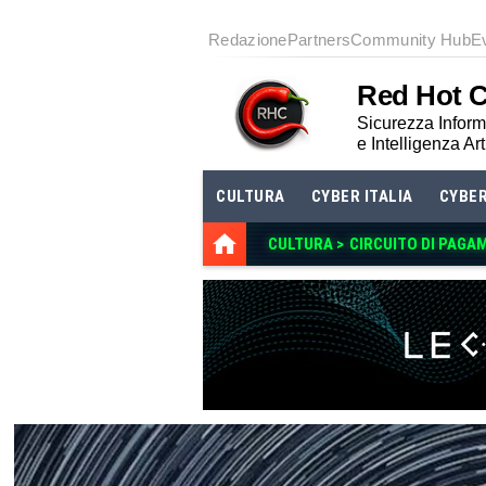
Redazione
Partners
Community Hub
E
Red Hot 
Sicurezza Informa
e Intelligenza Art
CULTURA
CYBER ITALIA
CYBE
CULTURA >
CIRCUITO DI PAGAM