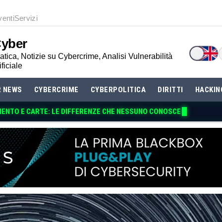
venti
Servizi
Cyber
tica, Notizie su Cybercrime, Analisi Vulnerabilità
ificiale
R NEWS
CYBERCRIME
CYBERPOLITICA
DIRITTI
HACKIN
ENTO E CARTE: LE DIF