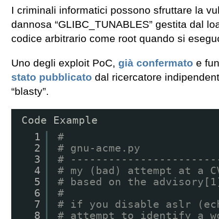
I criminali informatici possono sfruttare la v
dannosa “GLIBC_TUNABLES” gestita dal loade
codice arbitrario come root quando si eseguo
Uno degli exploit PoC,
già confermato
e fun
stato pubblicato
dal ricercatore indipenden
“blasty”.
Code Example
1
#
2
# gnu-acme.py
3
# -----------------------
4
# my (bad) attempt at a C
5
# based on the advisory[1
6
#
7
# if you disable aslr (ec
8
# attempt to identify a w