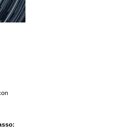
 con
asso: