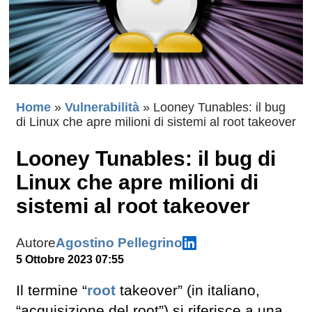
Home
»
Vulnerabilità
»
Looney Tunables: il bug
di Linux che apre milioni di sistemi al root takeover
Looney Tunables: il bug di
Linux che apre milioni di
sistemi al root takeover
Autore
Agostino Pellegrino
5 Ottobre 2023 07:55
Il termine “
root
takeover” (in italiano,
“acquisizione del root”) si riferisce a una