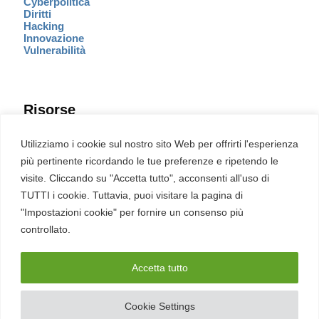
Cyberpolitica
Diritti
Hacking
Innovazione
Vulnerabilità
Risorse
Eventi
Utilizziamo i cookie sul nostro sito Web per offrirti l'esperienza
Fumetto Cyber
più pertinente ricordando le tue preferenze e ripetendo le
Newsletter
visite. Cliccando su "Accetta tutto", acconsenti all'uso di
Servizi
Pubblicità
TUTTI i cookie. Tuttavia, puoi visitare la pagina di
Redazione
"Impostazioni cookie" per fornire un consenso più
English
Ultime CVE critiche
controllato.
Accetta tutto
2026 – REDHOTCYBER Srl. Tutti i diritti riservati
Cookie Settings