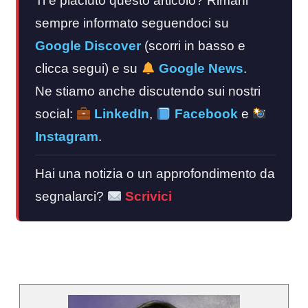
Ti è piaciuto questo articolo? Rimani
sempre informato seguendoci su
Google Discover
(scorri in basso e
clicca segui) e su
Google News
.
Ne stiamo anche discutendo sui nostri
social:
LinkedIn
,
Facebook
e
Instagram
.
Hai una notizia o un approfondimento da
segnalarci?
Scrivici