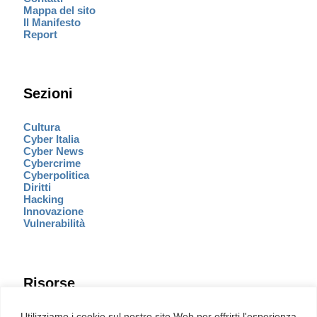
Mappa del sito
Il Manifesto
Report
Sezioni
Cultura
Cyber Italia
Cyber News
Cybercrime
Cyberpolitica
Diritti
Hacking
Innovazione
Vulnerabilità
Risorse
Eventi
Utilizziamo i cookie sul nostro sito Web per offrirti l'esperienza