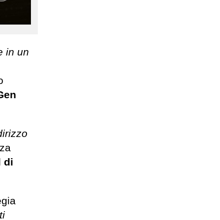
e in un
o
Gen
dirizzo
zza
 di
egia
ti