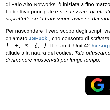
di Palo Alto Networks, è iniziata a fine marz
L’obiettivo principale è
reindirizzare gli utent
soprattutto se la transizione avviene dai moto
Per nascondere il vero scopo degli script, vi
chiamato
JSFuck
, che consente di
scrivere
], +, $, {, }
.
Il team di Unit 42
ha sugg
allude alla natura del codice.
Tale offuscamen
di rimanere inosservati per lungo tempo.