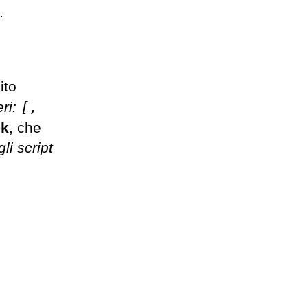
.
ito
[,
eri:
ck
, che
li script