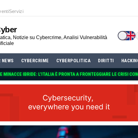
venti
Servizi
Cyber
tica, Notizie su Cybercrime, Analisi Vulnerabilità
ificiale
R NEWS
CYBERCRIME
CYBERPOLITICA
DIRITTI
HACKIN
 MINACCE IBRIDE: L’ITALIA È PRONTA A FRONTEGGIARE LE CRISI CO