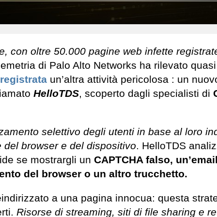
ile, con oltre 50.000 pagine web infette registrat
lemetria di Palo Alto Networks ha rilevato quasi
 registrata
un’altra attività pericolosa : un nuov
chiamato
HelloTDS
, scoperto dagli specialisti di
zamento selettivo degli utenti in base al loro in
he del browser e del dispositivo
. HelloTDS anali
cide se mostrargli un
CAPTCHA falso, un’email
nto del browser o un altro trucchetto.
eindirizzato a una pagina innocua: questa strat
rti.
Risorse di streaming, siti di file sharing e re