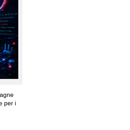
mpagne
e per i