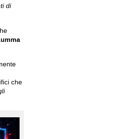
i di
che
Lumma
amente
fici che
li