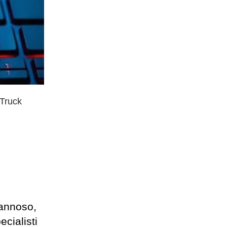
eTruck
dannoso,
cialisti