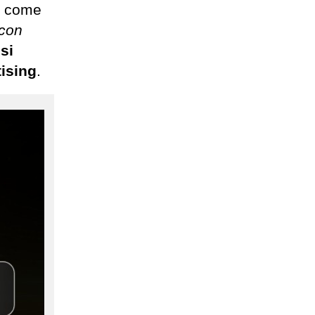
ca come
 con
lsi
tising
.