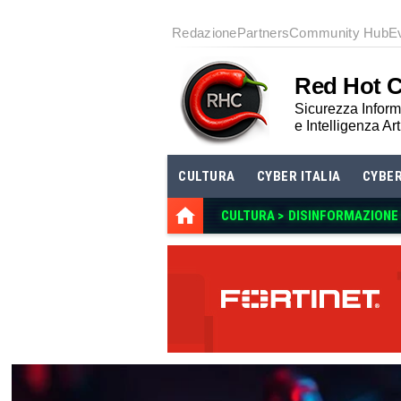
Redazione
Partners
Community Hub
E
Red Hot 
Sicurezza Informa
e Intelligenza Art
CULTURA
CYBER ITALIA
CYBE
CULTURA >
DISINFORMAZIONE E