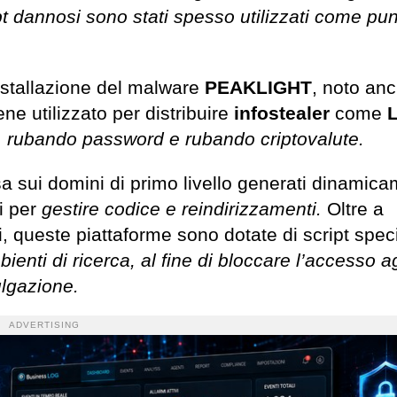
t dannosi sono stati spesso utilizzati come punt
nstallazione del malware
PEAKLIGHT
, noto an
ne utilizzato per distribuire
infostealer
come
, rubando password e rubando criptovalute.
asa sui domini di primo livello generati dinamic
i per
gestire codice e reindirizzamenti.
Oltre a
 queste piattaforme sono dotate di script speci
ienti di ricerca, al fine di bloccare l’accesso ag
ulgazione.
ADVERTISING