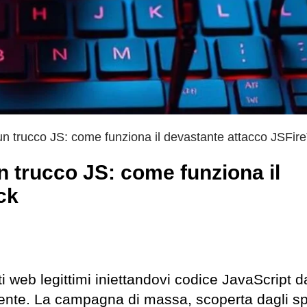
n un trucco JS: come funziona il devastante attacco JSFir
un trucco JS: come funziona il
ck
ti web legittimi iniettandovi codice JavaScript 
cente. La campagna di massa, scoperta dagli spe