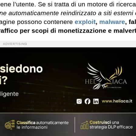
viene l’utente. Se si tratta di un motore di ricer
iene automaticamente reindirizzato a siti esterni
agine possono contenere
exploit
,
malware
, fa
traffico per scopi di monetizzazione e malver
ADVERTISING