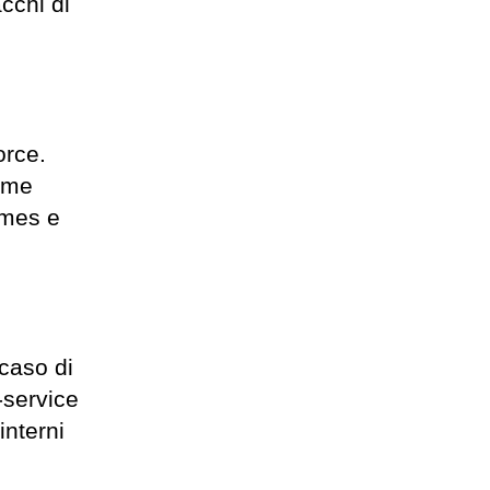
acchi di
rce.
come
ames e
caso di
-service
interni