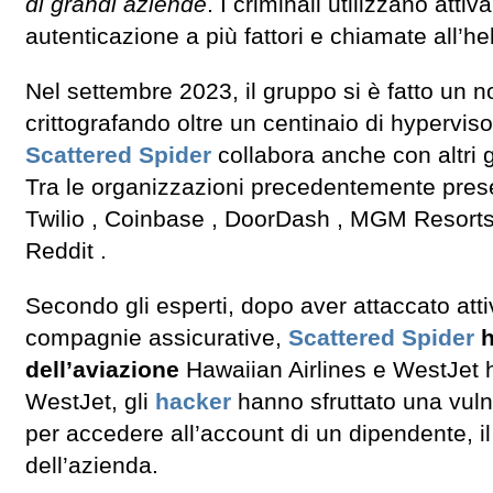
di grandi aziende
. I criminali utilizzano att
autenticazione a più fattori e chiamate all’h
Nel settembre 2023, il gruppo si è fatto un
crittografando oltre un centinaio di hyperv
Scattered Spider
collabora anche con altr
Tra le organizzazioni precedentemente pres
Twilio , Coinbase , DoorDash , MGM Resorts
Reddit .
Secondo gli esperti, dopo aver attaccato att
compagnie assicurative,
Scattered Spider
h
dell’aviazione
Hawaiian Airlines e WestJet h
WestJet, gli
hacker
hanno sfruttato una vuln
per accedere all’account di un dipendente, il
dell’azienda.