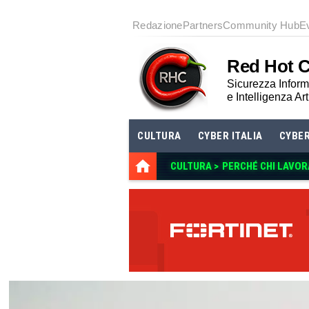
Redazione
Partners
Community Hub
E
Red Hot 
Sicurezza Informa
e Intelligenza Art
CULTURA
CYBER ITALIA
CYBE
CULTURA >
PERCHÉ CHI LAVOR