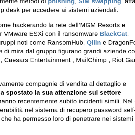
ivamente metodi di
phishing
,
SIM swap
ping
, att
elp desk per accedere ai sistemi aziendali.
 nome hackerando la rete dell’MGM Resorts e
isor VMware ESXi con il ransomware
BlackCat
.
i gruppi noti come RansomHub,
Qilin
e DragonFo
e di mira dal gruppo figurano grandi aziende 
, Caesars Entertainment , MailChimp , Riot G
ivamente compagnie di vendita al dettaglio e
a spostato la sua attenzione sul settore
anno recentemente subito incidenti simili. Nel 
erabilità nel sistema di recupero password self
 che ha permesso loro di penetrare nei sistemi 