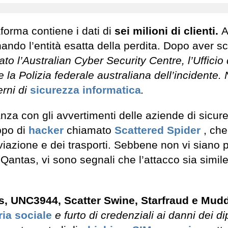
forma contiene i dati di
sei milioni di clienti.
A
ndo l’entità esatta della perdita. Dopo aver s
 l’Australian Cyber Security Centre, l’Ufficio 
la Polizia federale australiana dell’incidente. 
erni di
sicurezza informatica
.
anza con gli avvertimenti delle aziende di sicur
uppo di
hacker
chiamato
Scattered Spider
, che
aviazione e dei trasporti. Sebbene non vi siano 
 Qantas, vi sono segnali che l’attacco sia simile 
, UNC3944, Scatter Swine, Starfraud e Mud
ia sociale
e furto di credenziali ai danni dei d