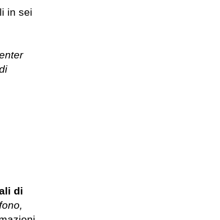
 in sei
enter
di
li di
efono,
rmazioni