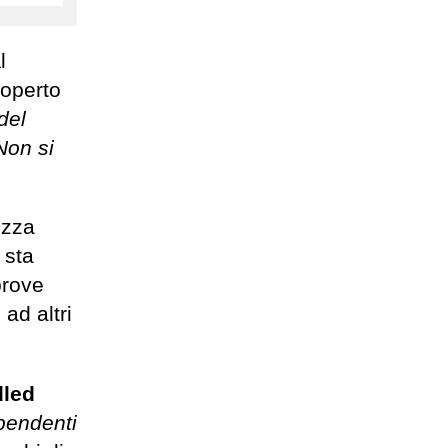
l
coperto
del
Non si
ezza
 sta
prove
ad altri
dled
ipendenti