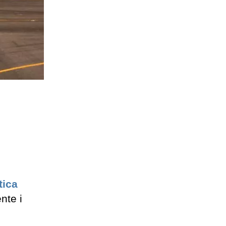
tica
nte i