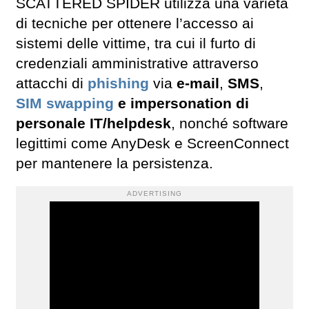
SCATTERED SPIDER utilizza una varietà
di tecniche per ottenere l’accesso ai
sistemi delle vittime, tra cui il furto di
credenziali amministrative attraverso
attacchi di
phishing
via
e-mail
,
SMS
,
SIM swap
ping
e impersonation di
personale IT/helpdesk
, nonché software
legittimi come AnyDesk e ScreenConnect
per mantenere la persistenza.
ADVERTISING