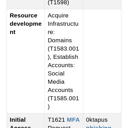
(T1598)
Resource
Acquire
developme
Infrastructu
nt
re:
Domains
(T1583.001
), Establish
Accounts:
Social
Media
Accounts
(T1585.001
)
Initial
T1621
MFA
0ktapus
Access
Request
phishing