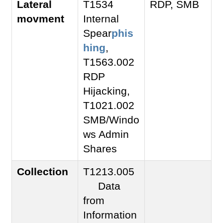
Lateral
T1534
RDP, SMB
movment
Internal
Spear
phis
hing
,
T1563.002
RDP
Hijacking,
T1021.002
SMB/Windo
ws Admin
Shares
Collection
T1213.005
Data
from
Information