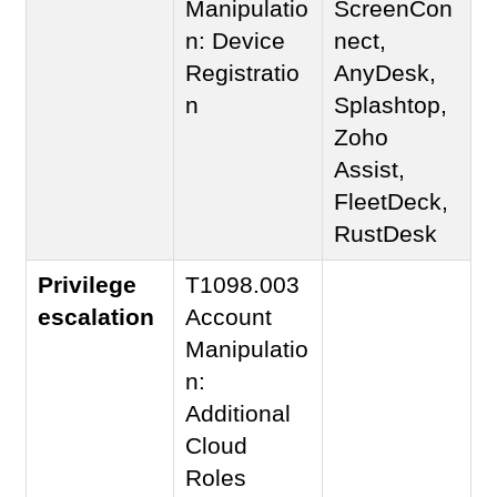
Manipulatio
ScreenCon
n: Device
nect,
Registratio
AnyDesk,
n
Splashtop,
Zoho
Assist,
FleetDeck,
RustDesk
Privilege
T1098.003
escalation
Account
Manipulatio
n:
Additional
Cloud
Roles