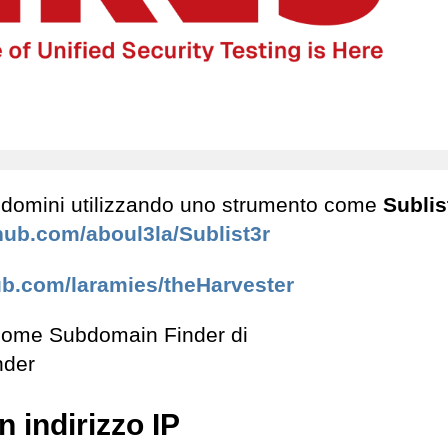
odomini utilizzando uno strumento come
Sublis
thub.com/aboul3la/Sublist3r
hub.com/laramies/theHarvester
b come Subdomain Finder di
nder
 indirizzo IP