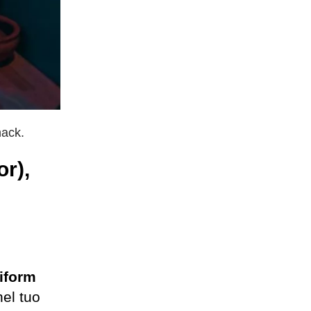
hack.
r),
iform
nel tuo