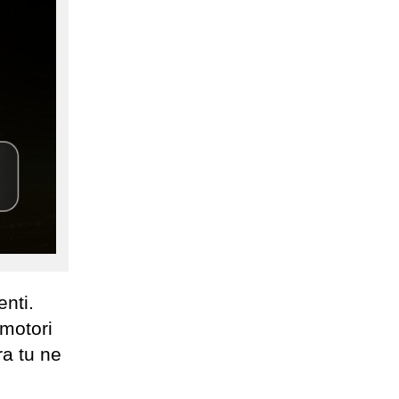
enti.
 motori
ra tu ne