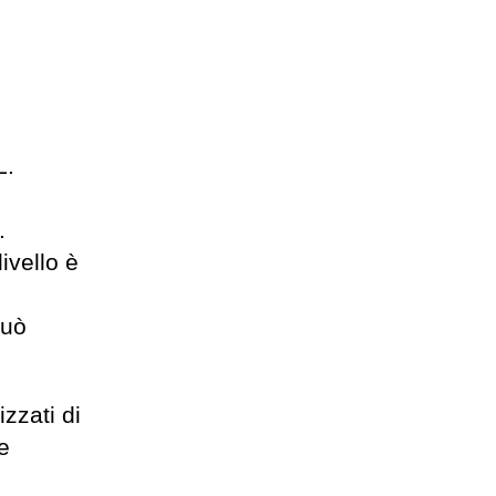
L.
.
livello è
Può
zzati di
e