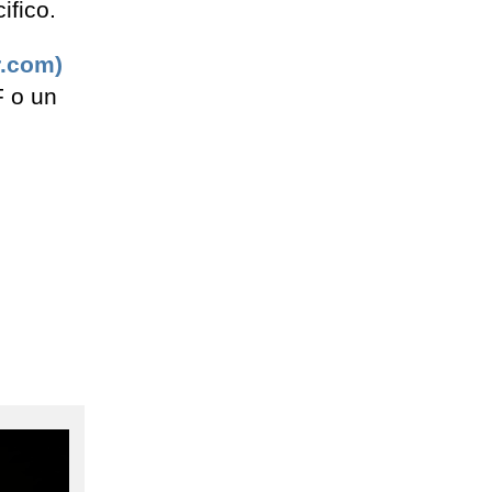
ifico.
r.com)
F o un