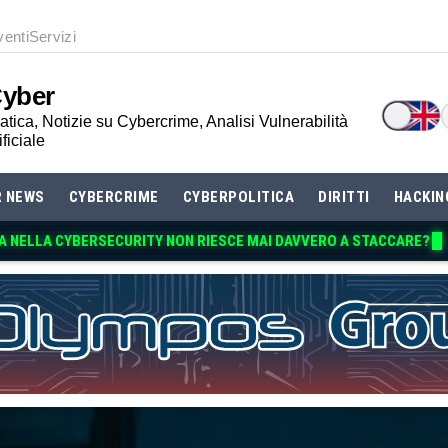
venti
Servizi
Cyber
tica, Notizie su Cybercrime, Analisi Vulnerabilità
ificiale
R NEWS
CYBERCRIME
CYBERPOLITICA
DIRITTI
HACKIN
A NELLA CYBERSECURITY NON RIESCE MAI DAVVE