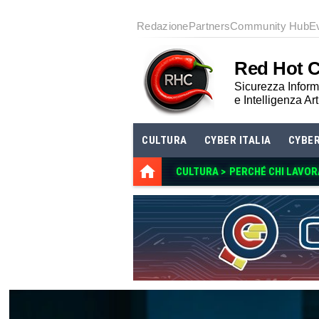
Redazione
Partners
Community Hub
E
Red Hot 
Sicurezza Informa
e Intelligenza Art
CULTURA
CYBER ITALIA
CYBE
CULTURA >
PERCHÉ CHI LAVOR