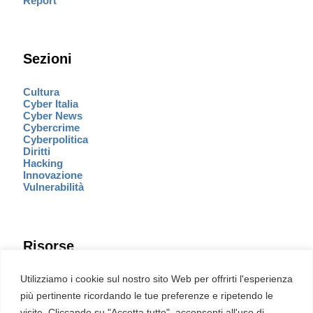
Report
Sezioni
Cultura
Cyber Italia
Cyber News
Cybercrime
Cyberpolitica
Diritti
Hacking
Innovazione
Vulnerabilità
Risorse
Eventi
Utilizziamo i cookie sul nostro sito Web per offrirti l'esperienza
Fumetto Cyber
più pertinente ricordando le tue preferenze e ripetendo le
Newsletter
visite. Cliccando su "Accetta tutto", acconsenti all'uso di