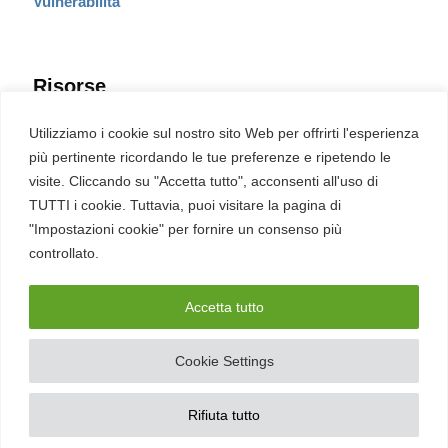
Vulnerabilità
Risorse
Eventi
Utilizziamo i cookie sul nostro sito Web per offrirti l'esperienza
Fumetto Cyber
più pertinente ricordando le tue preferenze e ripetendo le
Newsletter
visite. Cliccando su "Accetta tutto", acconsenti all'uso di
Servizi
Pubblicità
TUTTI i cookie. Tuttavia, puoi visitare la pagina di
Redazione
"Impostazioni cookie" per fornire un consenso più
English
Ultime CVE critiche
controllato.
Accetta tutto
2026 – REDHOTCYBER Srl. Tutti i diritti riservati
Cookie Settings
PIVA
17898011006
–
Contatti
–
Sitemap
–
Privacy Policy
Rifiuta tutto