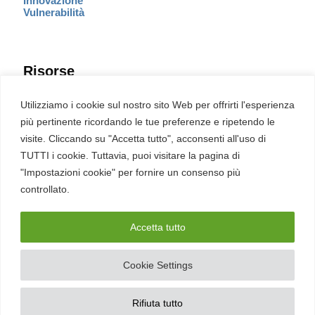
Innovazione
Vulnerabilità
Risorse
Eventi
Utilizziamo i cookie sul nostro sito Web per offrirti l'esperienza
Fumetto Cyber
più pertinente ricordando le tue preferenze e ripetendo le
Newsletter
visite. Cliccando su "Accetta tutto", acconsenti all'uso di
Servizi
Pubblicità
TUTTI i cookie. Tuttavia, puoi visitare la pagina di
Redazione
"Impostazioni cookie" per fornire un consenso più
English
Ultime CVE critiche
controllato.
Accetta tutto
2026 – REDHOTCYBER Srl. Tutti i diritti riservati
Cookie Settings
PIVA
17898011006
–
Contatti
–
Sitemap
–
Privacy Policy
Rifiuta tutto