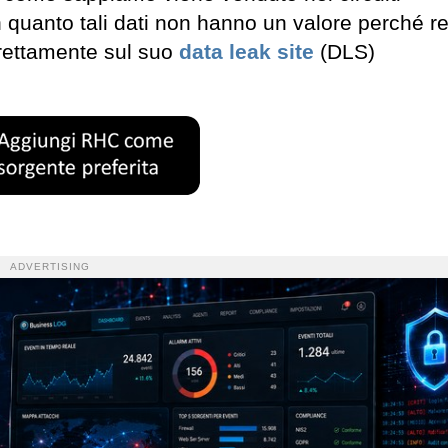
 quanto tali dati non hanno un valore perché re
rettamente sul suo
data leak site
(DLS)
ADVERTISING