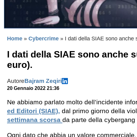
Home
»
Cybercrime
»
I dati della SIAE sono anche s
I dati della SIAE sono anche s
euro).
Autore
Bajram Zeqiri
20 Gennaio 2022 21:36
Ne abbiamo parlato molto dell’incidente inf
ed Editori (SIAE),
dal primo giorno della viol
settimana scorsa
da parte della cybergang
Ogni dato che abbia un valore commerciale,