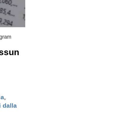
egram
essun
ia
,
i dalla