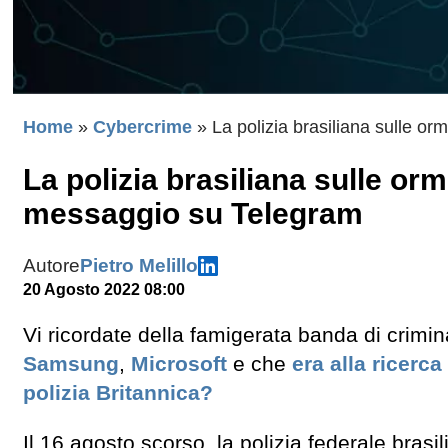
Home
»
Cybercrime
»
La polizia brasiliana sulle 
La polizia brasiliana sulle o
messaggio su Telegram
Autore
Pietro Melillo
20 Agosto 2022 08:00
Vi ricordate della famigerata banda di crimin
Samsung
,
Microsoft
e che
era alla ricerca
polizia Britannica?
Il 16 agosto scorso, la polizia federale bra