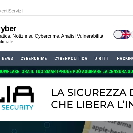
venti
Servizi
Cyber
tica, Notizie su Cybercrime, Analisi Vulnerabilità
ificiale
R NEWS
CYBERCRIME
CYBERPOLITICA
DIRITTI
HACKIN
NOWFLAKE: ORA IL TUO SMARTPHONE PUÒ AGGIRARE LA CENSURA