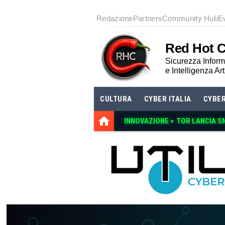
Redazione
Partners
Community Hub
E
Red Hot 
Sicurezza Informa
e Intelligenza Art
CULTURA
CYBER ITALIA
CYBE
INNOVAZIONE >
TOR LANCIA S