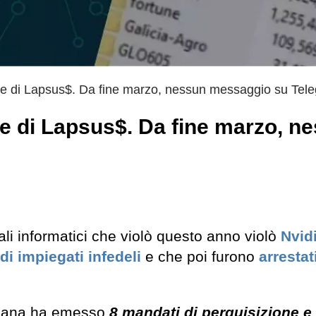
orme di Lapsus$. Da fine marzo, nessun messaggio su Tel
rme di Lapsus$. Da fine marzo, n
ali informatici che violò questo anno violò
Nvid
 di impiegati infedeli
e che poi furono
arrestat
siliana ha emesso
8 mandati di perquisizione e