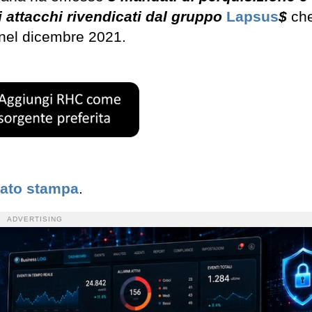
i attacchi rivendicati dal gruppo
Lapsus
$
che
e nel dicembre 2021.
cato stampa
.
ADVERTISING