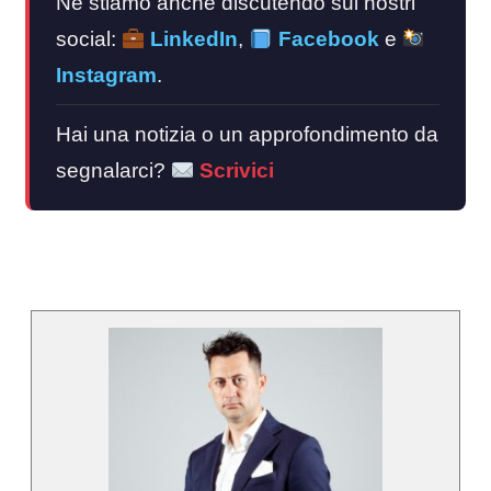
Ne stiamo anche discutendo sui nostri
social:
LinkedIn
,
Facebook
e
Instagram
.
Hai una notizia o un approfondimento da
segnalarci?
Scrivici