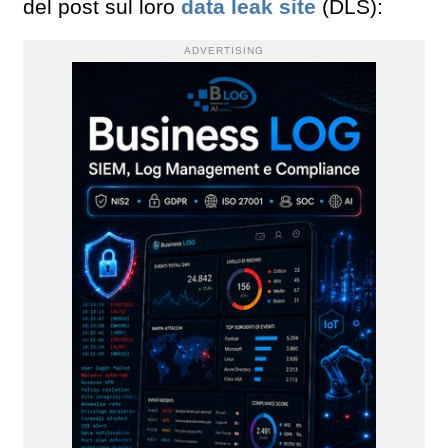
del post sul loro
data leak site
(DLS):
ADVERTISING