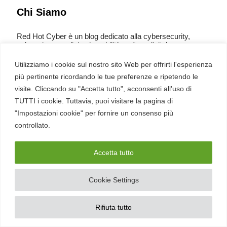
Chi Siamo
Red Hot Cyber è un blog dedicato alla cybersecurity,
cybercrime, analisi vulnerabilità, cultura digitale e
innovazione, con notizie, approfondimenti, eventi e risorse
per professionisti e appassionati.
Utilizziamo i cookie sul nostro sito Web per offrirti l'esperienza
più pertinente ricordando le tue preferenze e ripetendo le
Contatti
Partners
visite. Cliccando su "Accetta tutto", acconsenti all'uso di
Community Hub
TUTTI i cookie. Tuttavia, puoi visitare la pagina di
Academy
"Impostazioni cookie" per fornire un consenso più
Linkedin
–
Facebook
–
RSS
controllato.
Accetta tutto
Quicks Links
Cookie Settings
Home
Chi Siamo
Rubriche
Rifiuta tutto
Articoli più letti
Contatti