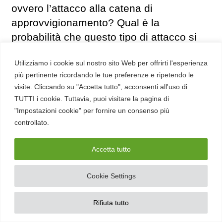
ovvero l’attacco alla catena di
approvvigionamento? Qual è la
probabilità che questo tipo di attacco si
verifichi più spesso nel prossimo futuro?
Utilizziamo i cookie sul nostro sito Web per offrirti l'esperienza
LockBit
: Pensiamo che
REvil
abbia
più pertinente ricordando le tue preferenze e ripetendo le
avuto un’eccellente pubblicità a seguito di
visite. Cliccando su "Accetta tutto", acconsenti all'uso di
questo attacco. Tali affiliati sono sempre
TUTTI i cookie. Tuttavia, puoi visitare la pagina di
molto preziosi poiché formano l’immagine
"Impostazioni cookie" per fornire un consenso più
e l’autorità del programma di affiliazione.
controllato.
Tali attacchi verranno sicuramente
Accetta tutto
eseguiti in futuro poiché non esiste un
software impeccabile. Le vulnerabilità
Cookie Settings
sono infinite e ovunque.
Rifiuta tutto
Russian OSINT:
Secondo te, cosa guida
la decisione delle aziende se pagare o