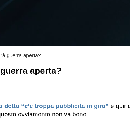
rà guerra aperta?
 guerra aperta?
 detto “c’è troppa pubblicità in giro”
e quind
questo ovviamente non va bene.