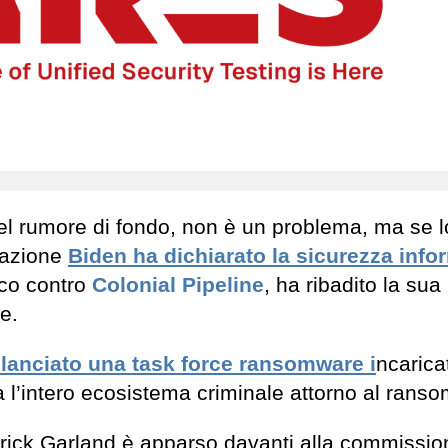
 del rumore di fondo, non è un problema, ma se l
trazione
Biden ha dichiarato la sicurezza info
cco contro
Colonial Pipeline
, ha ribadito la sua
e.
 lanciato una task force ransomware i
ncarica
a l’intero ecosistema criminale attorno al rans
rrick Garland è apparso davanti alla commissio