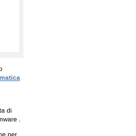
o
rmatica
ta di
omware .
ne per