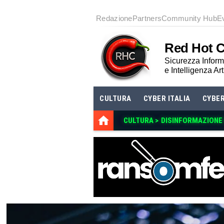
Redazione
Partners
Community Hub
E
Red Hot 
Sicurezza Informa
e Intelligenza Art
CULTURA
CYBER ITALIA
CYBE
CULTURA >
DISINFORMAZIONE E