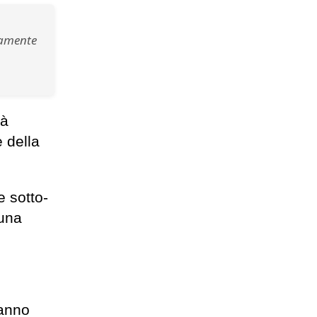
tamente
tà
 della
.
e sotto-
 una
hanno