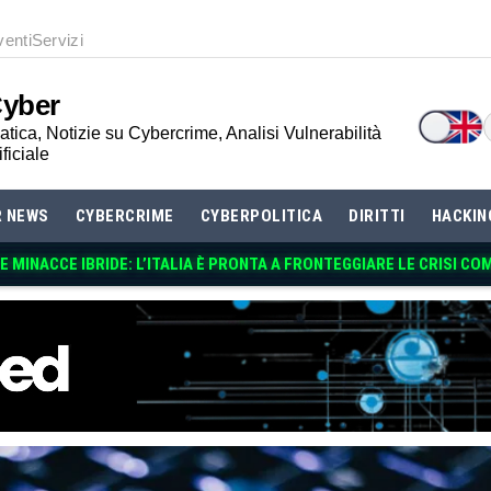
venti
Servizi
Cyber
tica, Notizie su Cybercrime, Analisi Vulnerabilità
ificiale
R NEWS
CYBERCRIME
CYBERPOLITICA
DIRITTI
HACKIN
 MINACCE IBRIDE: L’ITALIA È PRONTA A FRONTEGGIARE LE CRISI CO