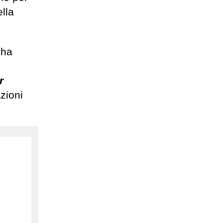
lla
 ha
r
zioni