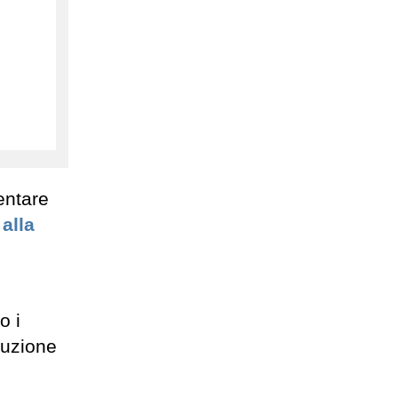
entare
alla
o i
buzione