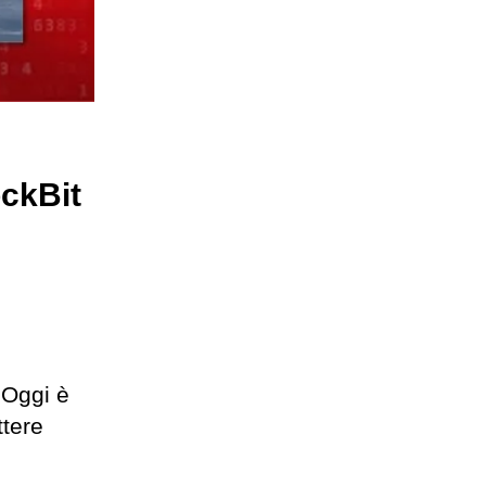
ockBit
 Oggi è
ttere