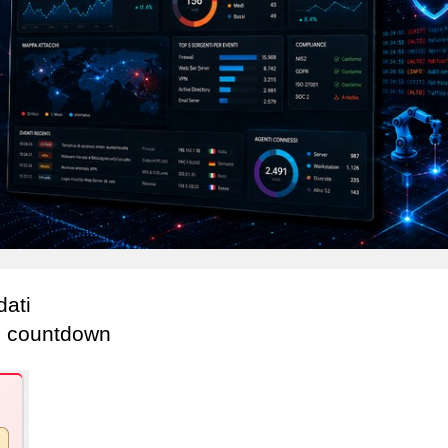
dati
il countdown