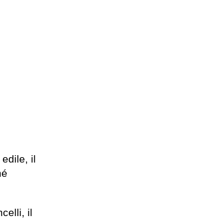
dile, il
hé
elli, il