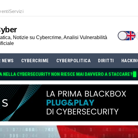
venti
Servizi
Cyber
tica, Notizie su Cybercrime, Analisi Vulnerabilità
ificiale
R NEWS
CYBERCRIME
CYBERPOLITICA
DIRITTI
HACKIN
A NELLA CYBERSECURITY NON RIES