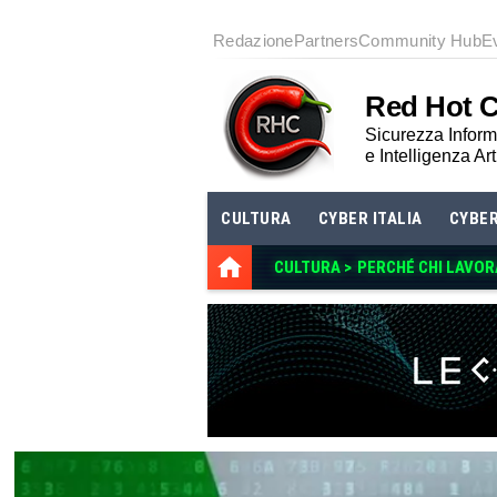
Redazione
Partners
Community Hub
E
Red Hot 
Sicurezza Informa
e Intelligenza Art
CULTURA
CYBER ITALIA
CYBE
CULTURA >
PERCHÉ CHI LAVOR