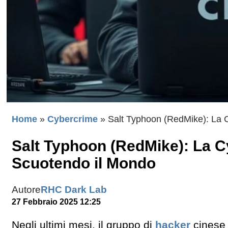
Home
»
Cybercrime
»
Salt Typhoon (RedMike): La 
Salt Typhoon (RedMike): La C
Scuotendo il Mondo
Autore
RHC Dark Lab
27 Febbraio 2025 12:25
Negli ultimi mesi, il gruppo di
hacker
cinese