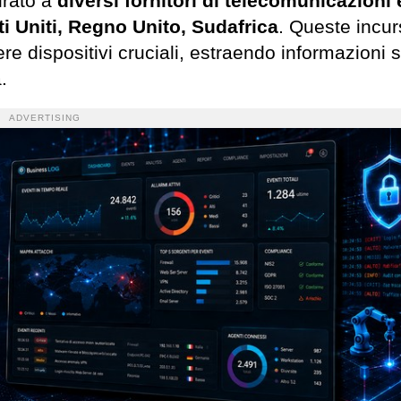
irato a
diversi fornitori di telecomunicazioni 
ti Uniti, Regno Unito, Sudafrica
. Queste incur
e dispositivi cruciali, estraendo informazioni s
.
ADVERTISING