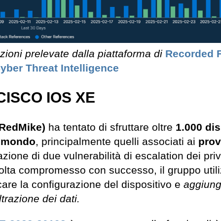
zioni prelevate dalla piattaforma di
Recorded 
yber Threat Intelligence
 CISCO IOS XE
(RedMike)
ha tentato di sfruttare oltre
1.000 dis
il mondo
, principalmente quelli associati ai
prov
one di due vulnerabilità di escalation dei privi
lta compromesso con successo, il gruppo utiliz
care la configurazione del dispositivo e
aggiung
trazione dei dati.