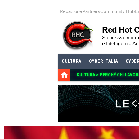
Redazione
Partners
Community Hub
E
Red Hot 
Sicurezza Informa
e Intelligenza Art
CULTURA
CYBER ITALIA
CYBE
CULTURA >
PERCHÉ CHI LAVOR