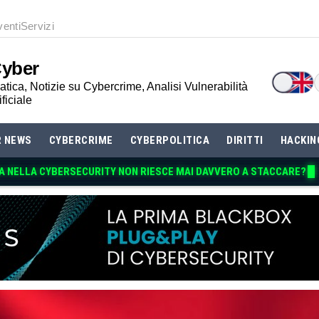
venti
Servizi
Cyber
tica, Notizie su Cybercrime, Analisi Vulnerabilità
ificiale
R NEWS
CYBERCRIME
CYBERPOLITICA
DIRITTI
HACKIN
A NELLA CYBERSECURITY NON RI