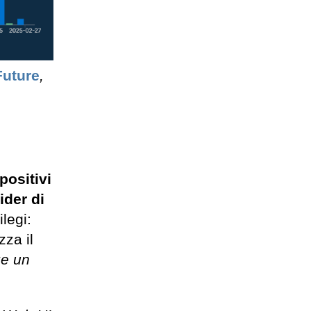
Future
,
positivi
ider di
legi:
za il
e un