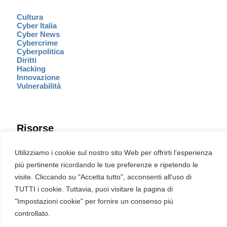
Cultura
Cyber Italia
Cyber News
Cybercrime
Cyberpolitica
Diritti
Hacking
Innovazione
Vulnerabilità
Risorse
Eventi
Utilizziamo i cookie sul nostro sito Web per offrirti l'esperienza
Fumetto Cyber
più pertinente ricordando le tue preferenze e ripetendo le
Newsletter
visite. Cliccando su "Accetta tutto", acconsenti all'uso di
Servizi
Pubblicità
TUTTI i cookie. Tuttavia, puoi visitare la pagina di
Redazione
"Impostazioni cookie" per fornire un consenso più
English
Ultime CVE critiche
controllato.