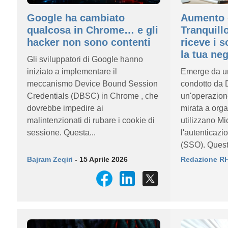
Google ha cambiato
Aumento d
qualcosa in Chrome… e gli
Tranquillo
hacker non sono contenti
riceve i s
la tua ne
Gli sviluppatori di Google hanno
iniziato a implementare il
Emerge da un
meccanismo Device Bound Session
condotto da 
Credentials (DBSC) in Chrome , che
un'operazion
dovrebbe impedire ai
mirata a org
malintenzionati di rubare i cookie di
utilizzano Mi
sessione. Questa...
l'autenticaz
(SSO). Quest
Bajram Zeqiri
- 15 Aprile 2026
Redazione R