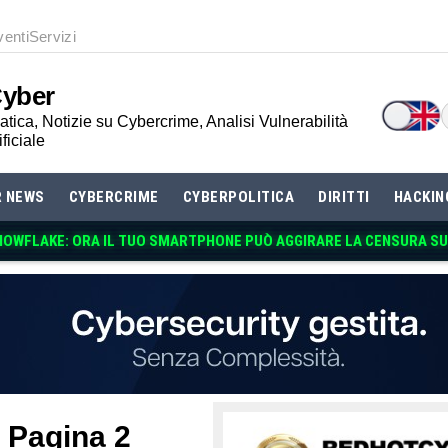
venti
Servizi
Cyber
tica, Notizie su Cybercrime, Analisi Vulnerabilità
ificiale
R NEWS
CYBERCRIME
CYBERPOLITICA
DIRITTI
HACKIN
NOWFLAKE: ORA IL TUO SMARTPHONE PUÒ AGGIRARE LA CENSURA SU
– Pagina 2