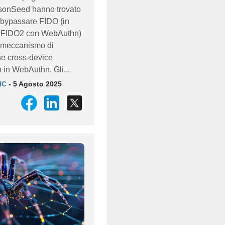
sonSeed hanno trovato
bypassare FIDO (in
, FIDO2 con WebAuthn)
l meccanismo di
ne cross-device
 in WebAuthn. Gli...
HC
- 5 Agosto 2025