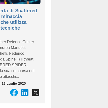
erta di Scattered
a minaccia
che utilizza
 tecniche
yber Defence Center
ndrea Mariucci,
hetti, Federico
a Spinelli) Il threat
TERED SPIDER,
la sua comparsa nel
 attacchi...
- 16 Luglio 2025