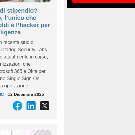
i stipendio?
, l’unico che
oldi è l’hacker per
gligenza
 recente studio
Datadog Security Labs
e attualmente in corso,
anizzazioni che
crosoft 365 e Okta per
ione Single Sign-On
a operazione,...
HC
- 12 Dicembre 2025