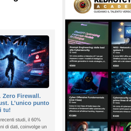
 Zero Firewall.
st. L’unico punto
 tu!
ecenti studi, il 60%
ni di dati, coinvolge un