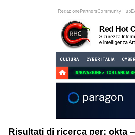
Redazione
Partners
Community Hub
E
Red Hot 
Sicurezza Informa
e Intelligenza Art
CULTURA
CYBER ITALIA
CYBE
INNOVAZIONE >
TOR LANCIA S
Risultati di ricerca per: okta 