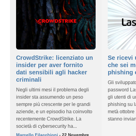
CrowdStrike: licenziato un
Se ricevi
insider per aver fornito
che sei m
dati sensibili agli hacker
phishing 
criminali
Gli sviluppato
Negli ultimi mesi il problema degli
password La
insider sta assumendo un peso
gli utenti di
sempre più crescente per le grandi
phishing su l
aziende, e un episodio ha coinvolto
metà ottobre 
recentemente CrowdStrike. La
stanno invian
società di cybersecurity ha...
Marcello Filacchioni
- 22 Novembre