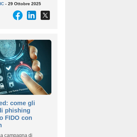
HC
- 29 Ottobre 2025
ed: come gli
di phishing
o FIDO con
n
lla campagna di