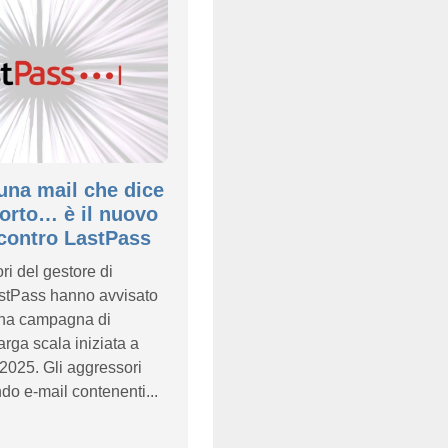
 una mail che dice
orto… è il nuovo
contro LastPass
ri del gestore di
stPass hanno avvisato
 una campagna di
arga scala iniziata a
2025. Gli aggressori
do e-mail contenenti...