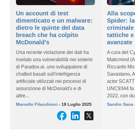
Un account di test
Alla scop
dimenticato e un malware:
Spider: l
dietro le quinte del data
criminale 
breach che ha colpito
tattiche e
McDonald’s
avanzate
Una recente violazione dei dati ha
A cura del C
rivelato una vulnerabilità nei sistemi
Maticmind (A
di Paradox.ai, uno sviluppatore di
Riccardo Mic
chatbot basati sull'intelligenza
Savastano, Ad
artificiale utilizzati nei processi di
actor SCAT
assunzione di McDonald's e di
UNC9344 fa 
altre...
2022, con due
Marcello Filacchioni
- 18 Luglio 2025
Sandro Sana