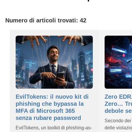
Numero di articoli trovati: 42
EvilTokens: il nuovo kit di
Zero EDR.
phishing che bypassa la
Zero… Tru
MFA di Microsoft 365
debole sei
senza rubare password
Secondo dei r
EvilTokens, un toolkit di phishing-as-
delle violazio