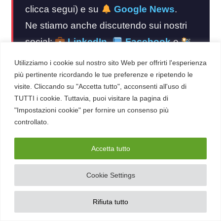
clicca segui) e su
Google News
.
Ne stiamo anche discutendo sui nostri
social:
LinkedIn
,
Facebook
e
Instagram
.
Utilizziamo i cookie sul nostro sito Web per offrirti l'esperienza
più pertinente ricordando le tue preferenze e ripetendo le
Hai una notizia o un approfondimento da
visite. Cliccando su "Accetta tutto", acconsenti all'uso di
TUTTI i cookie. Tuttavia, puoi visitare la pagina di
segnalarci?
Scrivici
"Impostazioni cookie" per fornire un consenso più
controllato.
Accetta tutto
Cookie Settings
Rifiuta tutto