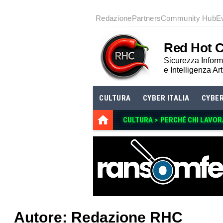
Redazione
Partners
Community Hub
E
Red Hot 
Sicurezza Informa
e Intelligenza Art
CULTURA
CYBER ITALIA
CYBE
CULTURA >
PERCHÉ CHI LAVOR
Autore:
Redazione RHC