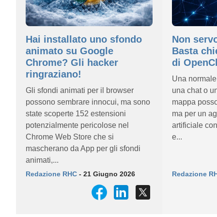
Hai installato uno sfondo
Non servo
animato su Google
Basta chi
Chrome? Gli hacker
di OpenC
ringraziano!
Una normale 
Gli sfondi animati per il browser
una chat o un
possono sembrare innocui, ma sono
mappa posso
state scoperte 152 estensioni
ma per un age
potenzialmente pericolose nel
artificiale co
Chrome Web Store che si
e...
mascherano da App per gli sfondi
animati,...
Redazione RHC
- 21 Giugno 2026
Redazione R