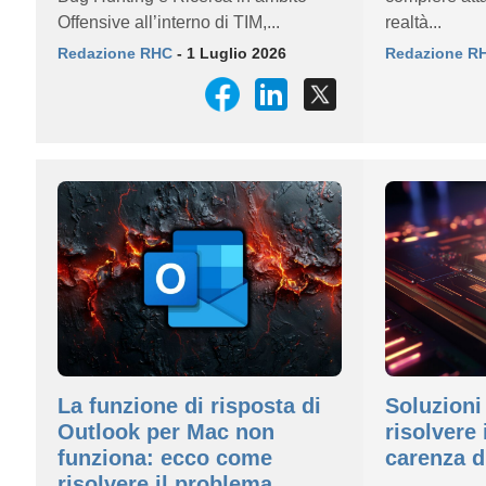
Offensive all’interno di TIM,...
realtà...
Redazione RHC
- 1 Luglio 2026
Redazione R
La funzione di risposta di
Soluzion
Outlook per Mac non
risolvere 
funziona: ecco come
carenza 
risolvere il problema