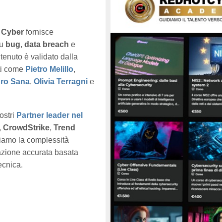
 Cyber
fornisce
su
bug
,
data breach
e
tenuto è validato dalla
ti come
Pietro Melillo
,
ro Sana
,
Olivia Terragni
e
ostri
Partner leader nel
,
CrowdStrike
,
Trend
miamo la complessità
azione accurata basata
ecnica.