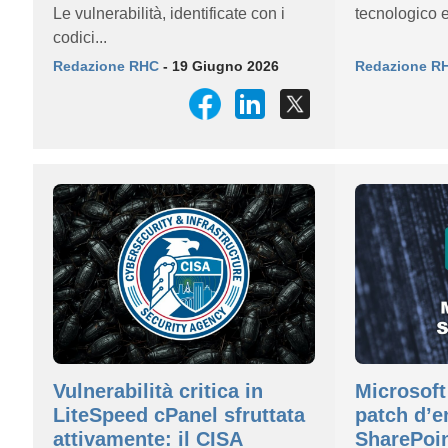
Le vulnerabilità, identificate con i
tecnologico e
codici...
Redazione RHC
- 19 Giugno 2026
Redazione R
Vulnerabilità critica in
Microsoft 
LiteSpeed cPanel sfruttata
patch d’
attivamente: il CISA
SharePoin