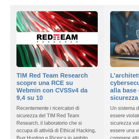
TIM Red Team Research
L’architet
scopre una RCE su
cybersecur
Webmin con CVSSv4 da
alla base 
9,4 su 10
sicurezza
Recentemente i ricercatori di
Un sistema d
sicurezza del TIM Red Team
essere violat
Research, il laboratorio che si
sicurezza val
occupa di attività di Ethical Hacking,
essere una v
Bug Hunting e Ricerca in ambito
compiere atta