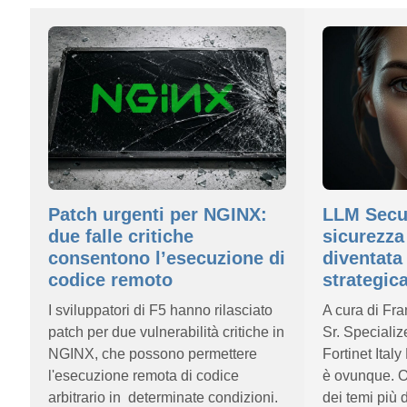
Patch urgenti per NGINX:
LLM Secur
due falle critiche
sicurezza 
consentono l’esecuzione di
diventata 
codice remoto
strategic
I sviluppatori di F5 hanno rilasciato
A cura di Fr
patch per due vulnerabilità critiche in
Sr. Speciali
NGINX, che possono permettere
Fortinet Italy 
l'esecuzione remota di codice
è ovunque. O
arbitrario in determinate condizioni.
dei temi più