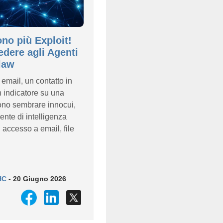
no più Exploit!
edere agli Agenti
law
email, un contatto in
 indicatore su una
no sembrare innocui,
nte di intelligenza
n accesso a email, file
HC
- 20 Giugno 2026