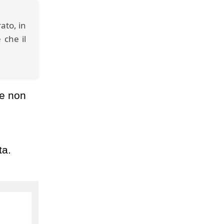
ato, in
 che il
he non
ta.