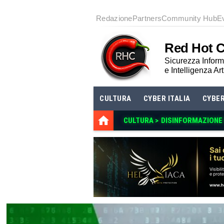
Redazione
Partners
Community Hub
E
Red Hot 
Sicurezza Informa
e Intelligenza Art
CULTURA
CYBER ITALIA
CYBE
CULTURA >
DISINFORMAZIONE E