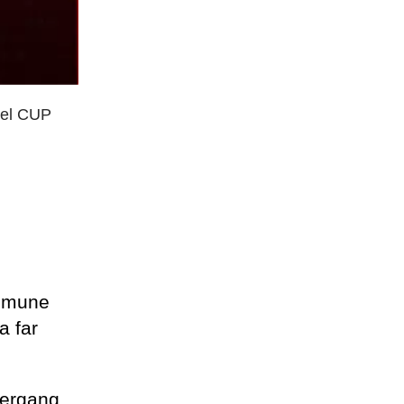
del CUP
comune
a far
bergang