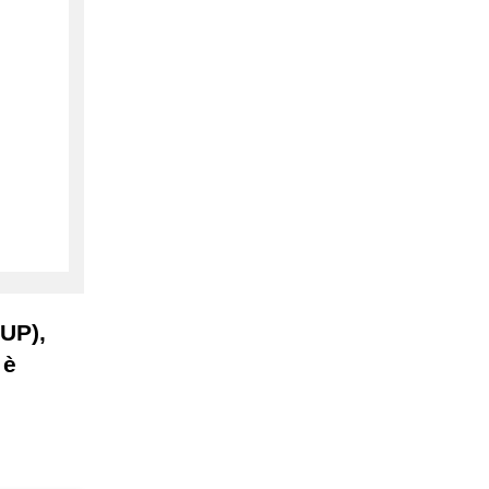
UP),
 è