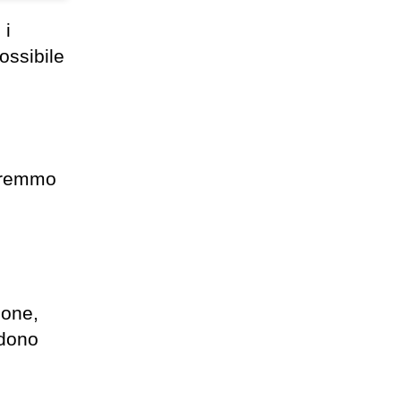
 i
ossibile
saremmo
ione,
edono