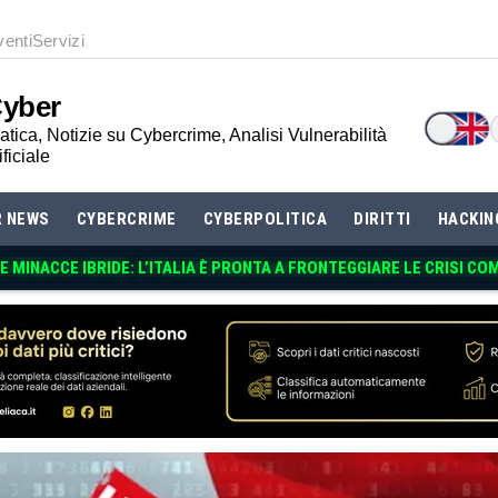
venti
Servizi
Cyber
tica, Notizie su Cybercrime, Analisi Vulnerabilità
ificiale
R NEWS
CYBERCRIME
CYBERPOLITICA
DIRITTI
HACKIN
 MINACCE IBRIDE: L’ITALIA È PRONTA A FRONTEGGIARE LE CRISI CO