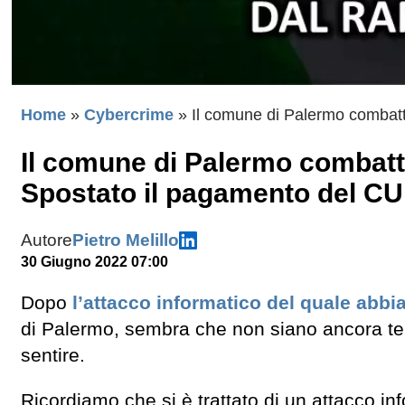
Home
»
Cybercrime
»
Il comune di Palermo combatt
Il comune di Palermo combatt
Spostato il pagamento del C
Autore
Pietro Melillo
30 Giugno 2022 07:00
Dopo
l’attacco informatico del quale abb
di Palermo, sembra che non siano ancora termi
sentire.
Ricordiamo che si è trattato di un attacco i