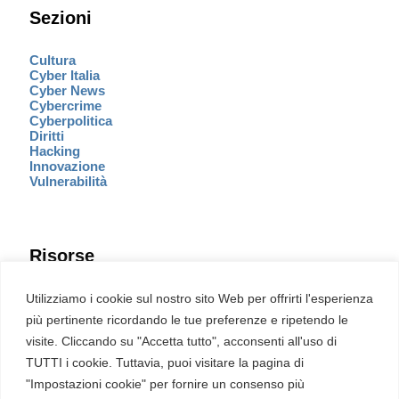
Sezioni
Cultura
Cyber Italia
Cyber News
Cybercrime
Cyberpolitica
Diritti
Hacking
Innovazione
Vulnerabilità
Risorse
Eventi
Utilizziamo i cookie sul nostro sito Web per offrirti l'esperienza
Fumetto Cyber
più pertinente ricordando le tue preferenze e ripetendo le
Newsletter
visite. Cliccando su "Accetta tutto", acconsenti all'uso di
Servizi
Pubblicità
TUTTI i cookie. Tuttavia, puoi visitare la pagina di
Redazione
"Impostazioni cookie" per fornire un consenso più
English