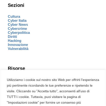
Sezioni
Cultura
Cyber Italia
Cyber News
Cybercrime
Cyberpolitica
Diritti
Hacking
Innovazione
Vulnerabilità
Risorse
Eventi
Utilizziamo i cookie sul nostro sito Web per offrirti l'esperienza
Fumetto Cyber
più pertinente ricordando le tue preferenze e ripetendo le
Newsletter
visite. Cliccando su "Accetta tutto", acconsenti all'uso di
Servizi
Pubblicità
TUTTI i cookie. Tuttavia, puoi visitare la pagina di
Redazione
"Impostazioni cookie" per fornire un consenso più
English