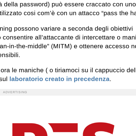
à della password) può essere craccato con uno
ilizzato cosi com’è con un attacco “pass the h
ng possono variare a seconda degli obiettivi
ò consentire all’attaccante di intercettare o man
o “man-in-the-middle” (MITM) e ottenere accesso 
nsibili.
ra le maniche ( o tiriamoci su il cappuccio del
 sul
laboratorio creato in precedenza
.
ADVERTISING