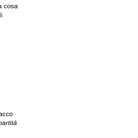
la cosa
i
tacco
artitá