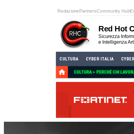
Redazione
Partners
Community Hub
E
Red Hot 
Sicurezza Informa
e Intelligenza Art
CULTURA
CYBER ITALIA
CYBE
CULTURA >
PERCHÉ CHI LAVOR