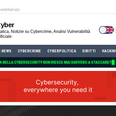
venti
Servizi
Cyber
tica, Notizie su Cybercrime, Analisi Vulnerabilità
ificiale
R NEWS
CYBERCRIME
CYBERPOLITICA
DIRITTI
HACKIN
A NELLA CYBERSECURITY NON RIESCE MAI DAVVERO A