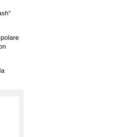
ash”
ipolare
non
la