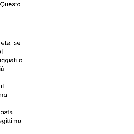
 Questo
rete, se
al
ggiati o
iù
il
ema
posta
egittimo