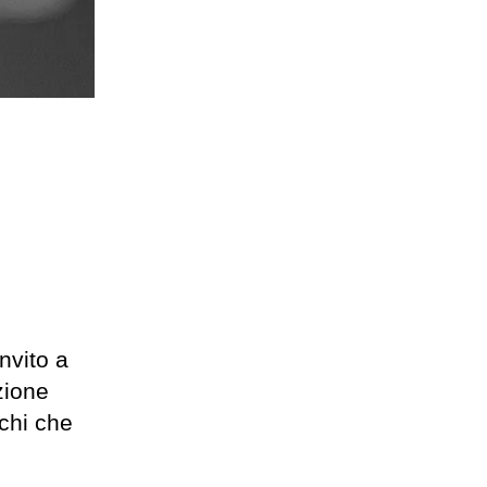
invito a
zione
chi che