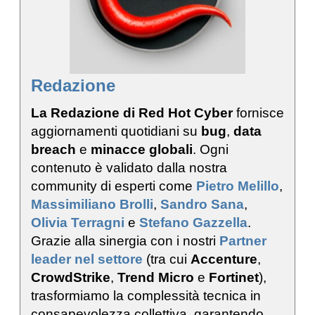
Redazione
La Redazione di Red Hot Cyber
fornisce
aggiornamenti quotidiani su
bug
,
data
breach
e
minacce globali
. Ogni
contenuto è validato dalla nostra
community di esperti come
Pietro Melillo
,
Massimiliano Brolli
,
Sandro Sana
,
Olivia Terragni
e
Stefano Gazzella
.
Grazie alla sinergia con i nostri
Partner
leader nel settore
(tra cui
Accenture
,
CrowdStrike
,
Trend Micro
e
Fortinet
),
trasformiamo la complessità tecnica in
consapevolezza collettiva, garantendo