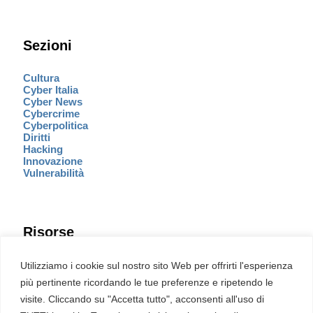
Sezioni
Cultura
Cyber Italia
Cyber News
Cybercrime
Cyberpolitica
Diritti
Hacking
Innovazione
Vulnerabilità
Risorse
Eventi
Utilizziamo i cookie sul nostro sito Web per offrirti l'esperienza
Fumetto Cyber
più pertinente ricordando le tue preferenze e ripetendo le
Newsletter
visite. Cliccando su "Accetta tutto", acconsenti all'uso di
Servizi
Pubblicità