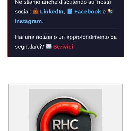
Ne stiamo anche discutendo sui nostri
social:
LinkedIn
,
Facebook
e
Instagram
.
Hai una notizia o un approfondimento da
segnalarci?
Scrivici