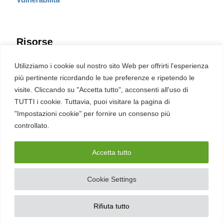
Risorse
Eventi
Utilizziamo i cookie sul nostro sito Web per offrirti l'esperienza
Fumetto Cyber
più pertinente ricordando le tue preferenze e ripetendo le
Newsletter
visite. Cliccando su "Accetta tutto", acconsenti all'uso di
Servizi
Pubblicità
TUTTI i cookie. Tuttavia, puoi visitare la pagina di
Redazione
"Impostazioni cookie" per fornire un consenso più
English
Ultime CVE critiche
controllato.
Accetta tutto
2026 – REDHOTCYBER Srl. Tutti i diritti riservati
Cookie Settings
PIVA
17898011006
–
Contatti
–
Sitemap
–
Privacy Policy
Rifiuta tutto