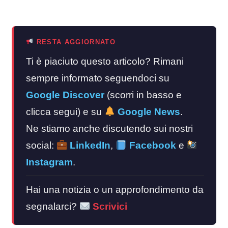
RESTA AGGIORNATO
Ti è piaciuto questo articolo? Rimani
sempre informato seguendoci su
Google Discover
(scorri in basso e
clicca segui) e su
Google News
.
Ne stiamo anche discutendo sui nostri
social:
LinkedIn
,
Facebook
e
Instagram
.
Hai una notizia o un approfondimento da
segnalarci?
Scrivici