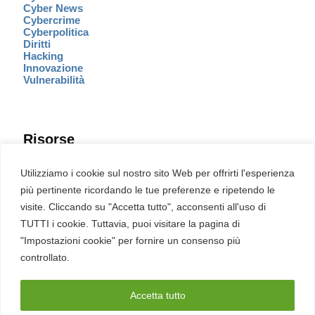
Cyber News
Cybercrime
Cyberpolitica
Diritti
Hacking
Innovazione
Vulnerabilità
Risorse
Eventi
Utilizziamo i cookie sul nostro sito Web per offrirti l'esperienza
Fumetto Cyber
più pertinente ricordando le tue preferenze e ripetendo le
Newsletter
visite. Cliccando su "Accetta tutto", acconsenti all'uso di
Servizi
Pubblicità
TUTTI i cookie. Tuttavia, puoi visitare la pagina di
Redazione
"Impostazioni cookie" per fornire un consenso più
English
Ultime CVE critiche
controllato.
Accetta tutto