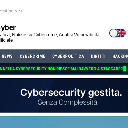
venti
Servizi
Cyber
tica, Notizie su Cybercrime, Analisi Vulnerabilità
ificiale
R NEWS
CYBERCRIME
CYBERPOLITICA
DIRITTI
HACKIN
A NELLA CYBERSECURITY NON