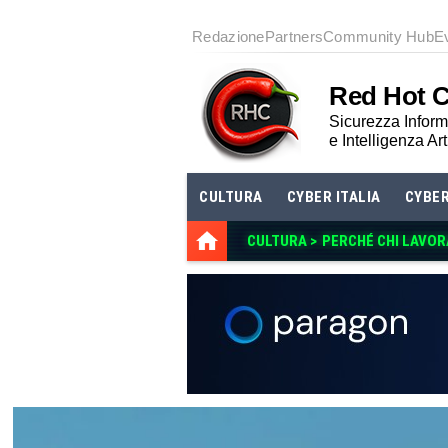
Redazione
Partners
Community Hub
E
Red Hot 
Sicurezza Informa
e Intelligenza Art
CULTURA
CYBER ITALIA
CYBE
CULTURA >
PERCHÉ CHI LAVOR