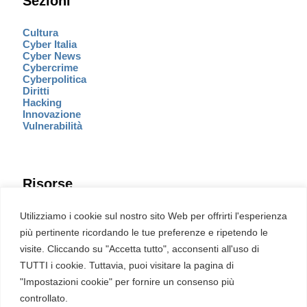
Sezioni
Cultura
Cyber Italia
Cyber News
Cybercrime
Cyberpolitica
Diritti
Hacking
Innovazione
Vulnerabilità
Risorse
Eventi
Utilizziamo i cookie sul nostro sito Web per offrirti l'esperienza
Fumetto Cyber
più pertinente ricordando le tue preferenze e ripetendo le
Newsletter
visite. Cliccando su "Accetta tutto", acconsenti all'uso di
Servizi
Pubblicità
TUTTI i cookie. Tuttavia, puoi visitare la pagina di
Redazione
"Impostazioni cookie" per fornire un consenso più
English
Ultime CVE critiche
controllato.