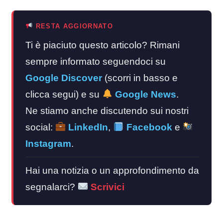
RESTA AGGIORNATO
Ti è piaciuto questo articolo? Rimani
sempre informato seguendoci su
Google Discover
(scorri in basso e
clicca segui) e su
Google News
.
Ne stiamo anche discutendo sui nostri
social:
LinkedIn
,
Facebook
e
Instagram
.
Hai una notizia o un approfondimento da
segnalarci?
Scrivici