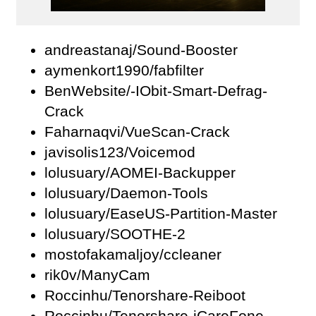
andreastanaj/Sound-Booster
aymenkort1990/fabfilter
BenWebsite/-IObit-Smart-Defrag-
Crack
Faharnaqvi/VueScan-Crack
javisolis123/Voicemod
lolusuary/AOMEI-Backupper
lolusuary/Daemon-Tools
lolusuary/EaseUS-Partition-Master
lolusuary/SOOTHE-2
mostofakamaljoy/ccleaner
rik0v/ManyCam
Roccinhu/Tenorshare-Reiboot