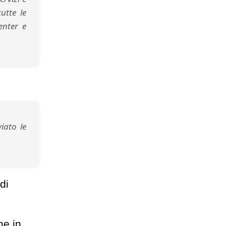
utte le
enter e
iato le
di
he in