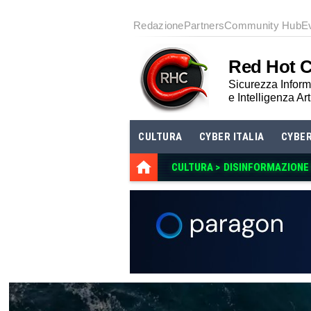
Redazione
Partners
Community Hub
E
Red Hot 
Sicurezza Informa
e Intelligenza Art
CULTURA
CYBER ITALIA
CYBE
CULTURA >
DISINFORMAZIONE E