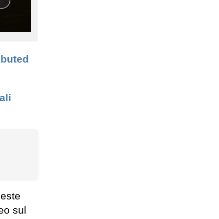
ibuted
ali
ieste
eo sul