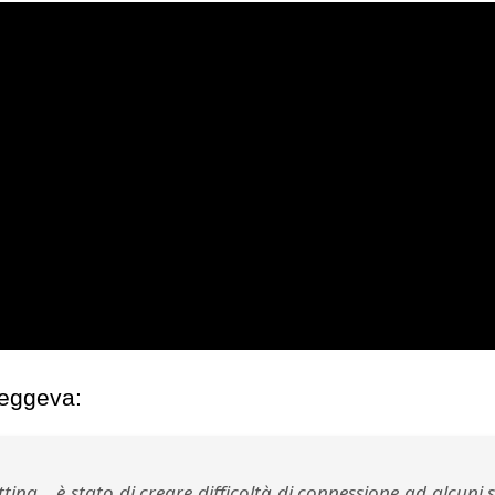
leggeva:
ttina… è stato di creare difficoltà di connessione ad alcuni s