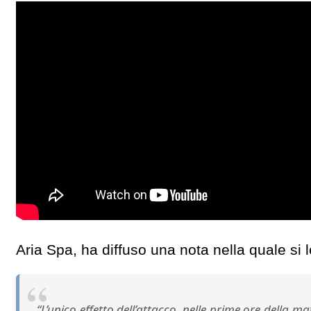
Aria Spa, ha diffuso una nota nella quale si 
“L’unico effetto dell’attacco, nelle prime ore della ma